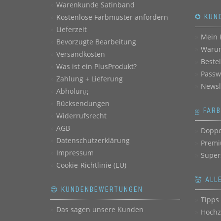
Warenkunde Satinband
Kostenlose Farbmuster anfordern
✪ KUN
Lieferzeit
Mein 
Bevorzugte Bearbeitung
Warum
Versandkosten
Beste
Was ist ein PlusProdukt?
Passw
Zahlung + Lieferung
Newsl
Abholung
Rücksendungen
ஐ FAR
Widerrufsrecht
AGB
Doppe
Datenschutzerklärung
Premi
Impressum
Super
Cookie-Richtlinie (EU)
💒 ALL
😍 KUNDENBEWERTUNGEN
Tipps 
Das sagen unsere Kunden
Hochz