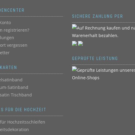
DENCENTER
SICHERE ZAHLUNG PER
Konto
 registrieren?
llungen
ort vergessen
etter
GEPRÜFTE LEISTUNG
BKARTEN
lsatinband
um-Satinband
satin Tischband
ES FÜR DIE HOCHZEIT
für Hochzeitsschleifen
eitsdekoration