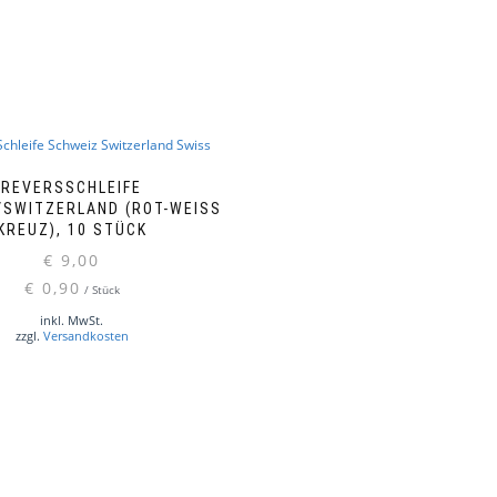
REVERSSCHLEIFE
SWITZERLAND (ROT-WEISS K
REUZ), 10 STÜCK
€
9,00
€
0,90
/
Stück
inkl. MwSt.
zzgl.
Versandkosten