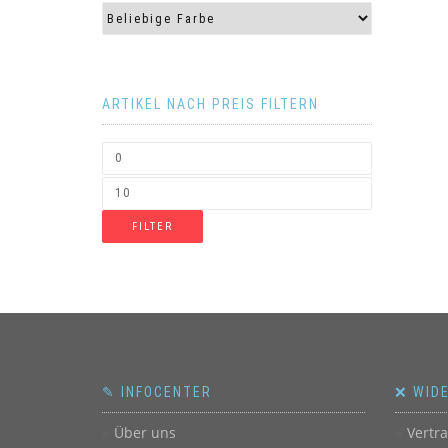
ARTIKEL NACH PREIS FILTERN
FILTER
✎ INFOCENTER
❌ WID
Über uns
Vertr