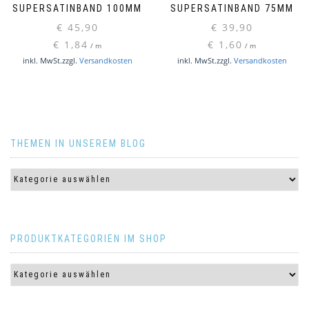
SUPERSATINBAND 100MM
SUPERSATINBAND 75MM
€
45,90
€
39,90
€
1,84
€
1,60
/
m
/
m
Dieses
Diese
inkl. MwSt.
zzgl.
Versandkosten
inkl. MwSt.
zzgl.
Versandkosten
Produkt
Produ
weist
weist
mehrere
mehr
Varianten
Varia
auf.
auf.
THEMEN IN UNSEREM BLOG
Die
Die
Optionen
Optio
können
könn
auf
auf
der
der
Produktseite
Produ
gewählt
gewäh
PRODUKTKATEGORIEN IM SHOP
werden
werd