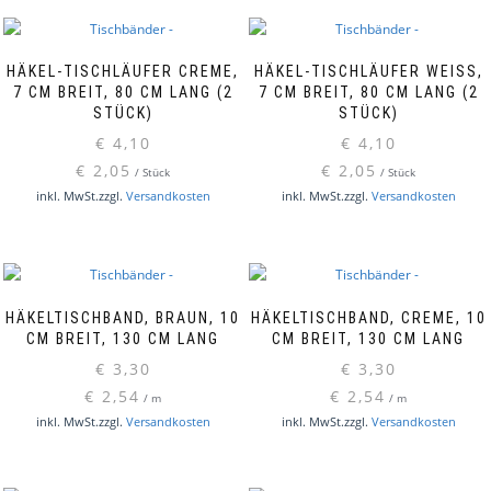
HÄKEL-TISCHLÄUFER CREME,
HÄKEL-TISCHLÄUFER WEISS, 7
7 CM BREIT, 80 CM LANG (2
CM BREIT, 80 CM LANG (2 S
STÜCK)
TÜCK)
€
4,10
€
4,10
€
2,05
€
2,05
/
Stück
/
Stück
inkl. MwSt.
zzgl.
Versandkosten
inkl. MwSt.
zzgl.
Versandkosten
HÄKELTISCHBAND, BRAUN, 10
HÄKELTISCHBAND, CREME, 10
CM BREIT, 130 CM LANG
CM BREIT, 130 CM LANG
€
3,30
€
3,30
€
2,54
€
2,54
/
m
/
m
inkl. MwSt.
zzgl.
Versandkosten
inkl. MwSt.
zzgl.
Versandkosten