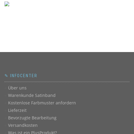
✎ INFOCENTER
Über uns
Warenkunde Satinband
Kostenlose Farbmuster anfordern
Lieferzeit
Bevorzugte Bearbeitung
Versandkosten
Was ist ein PlusProdukt?