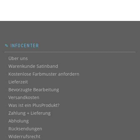
✎ INFOCENTER
Über uns
Warenkunde Satinband
Kostenlose Farbmuster anfordern
Lieferzeit
Bevorzugte Bearbeitung
Versandkosten
Was ist ein PlusProdukt?
Zahlung + Lieferung
Abholung
Rücksendungen
Widerrufsrecht