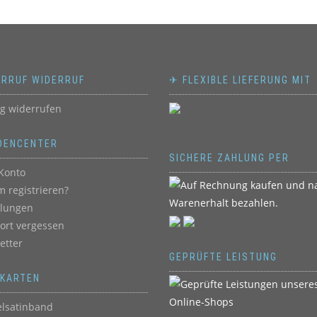
ERRUF WIDERRUF
✈ FLEXIBLE LIEFERUNG MIT
ag widerrufen
DENCENTER
SICHERE ZAHLUNG PER
Konto
 registrieren?
llungen
ort vergessen
etter
GEPRÜFTE LEISTUNG
BKARTEN
lsatinband