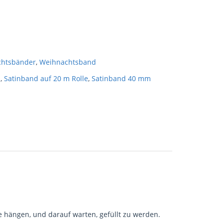
chtsbänder
,
Weihnachtsband
n
,
Satinband auf 20 m Rolle
,
Satinband 40 mm
e hängen, und darauf warten, gefüllt zu werden.