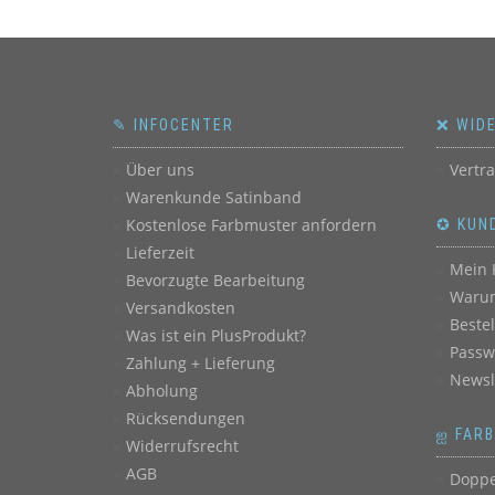
✎ INFOCENTER
❌ WID
Über uns
Vertr
Warenkunde Satinband
Kostenlose Farbmuster anfordern
✪ KUN
Lieferzeit
Mein 
Bevorzugte Bearbeitung
Warum
Versandkosten
Beste
Was ist ein PlusProdukt?
Passw
Zahlung + Lieferung
Newsl
Abholung
Rücksendungen
ஐ FAR
Widerrufsrecht
AGB
Doppe