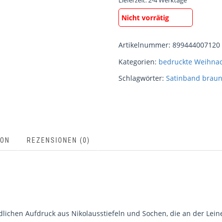
Lieferzeit:
2-4 Werktage
Nicht vorrätig
Artikelnummer:
899444007120
Kategorien:
bedruckte Weihna
Schlagwörter:
Satinband brau
ION
REZENSIONEN (0)
dlichen Aufdruck aus Nikolausstiefeln und Sochen, die an der Lein