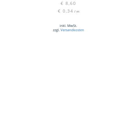
€
8,60
Dieses
€
0,34
/
m
Produkt
weist
inkl. MwSt.
mehrere
zzgl.
Versandkosten
Varianten
auf.
Die
Optionen
können
auf
0
der
Produktseite
gewählt
werden