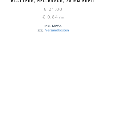
BLÄTTERN, HELLBRAUN, 25 MM BREIT
€
21,00
€
0,84
/
m
inkl. MwSt.
zzgl.
Versandkosten