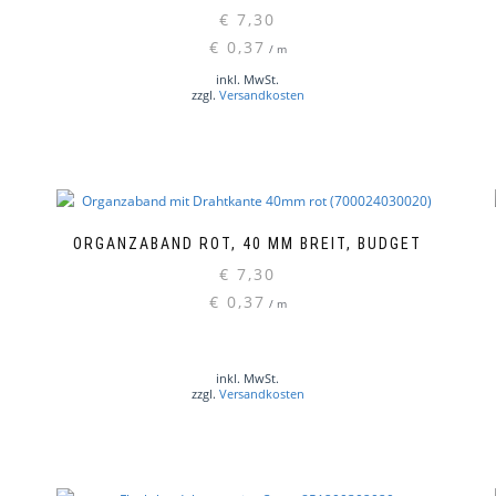
€
7,30
€
0,37
/
m
inkl. MwSt.
zzgl.
Versandkosten
ORGANZABAND ROT, 40 MM BREIT, BUDGET
€
7,30
€
0,37
/
m
inkl. MwSt.
zzgl.
Versandkosten