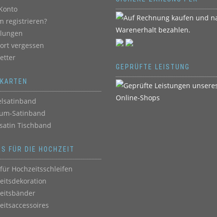
Konto
 registrieren?
llungen
ort vergessen
etter
GEPRÜFTE LEISTUNG
BKARTEN
lsatinband
um-Satinband
satin Tischband
ES FÜR DIE HOCHZEIT
für Hochzeitsschleifen
eitsdekoration
eitsbänder
eitsaccessoires