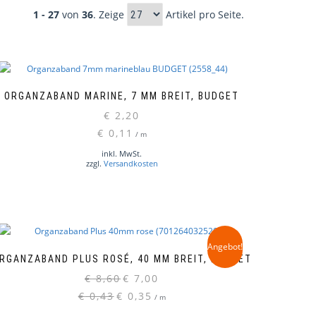
1 - 27
von
36
. Zeige
Artikel pro Seite.
ORGANZABAND MARINE, 7 MM BREIT, BUDGET
€
2,20
€
0,11
/
m
inkl. MwSt.
zzgl.
Versandkosten
Angebot!
RGANZABAND PLUS ROSÉ, 40 MM BREIT, BUDGET
Ursprünglicher
Aktueller
€
8,60
€
7,00
Preis
Preis
€
0,43
€
0,35
/
m
war:
ist: