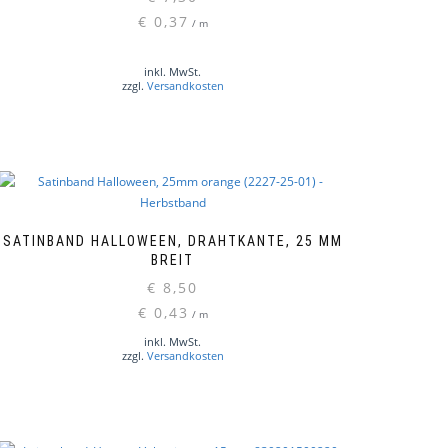
€
0,37
/
m
inkl. MwSt.
zzgl.
Versandkosten
SATINBAND HALLOWEEN, DRAHTKANTE, 25 MM
BREIT
€
8,50
€
0,43
/
m
inkl. MwSt.
zzgl.
Versandkosten