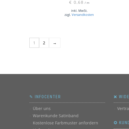
€
0,68
/
m
inkl. MwSt.
zzgl.
Versandkosten
1
2
→
✎ INFOCENTER
❌ WID
Über uns
Vertr
Warenkunde Satinband
Kostenlose Farbmuster anfordern
✪ KUN