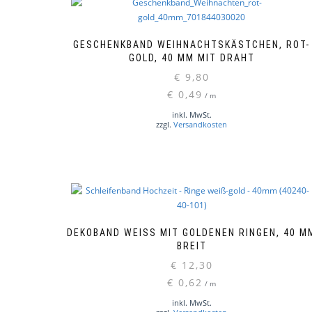
GESCHENKBAND WEIHNACHTSKÄSTCHEN, ROT-
GOLD, 40 MM MIT DRAHT
€
9,80
€
0,49
/
m
inkl. MwSt.
zzgl.
Versandkosten
DEKOBAND WEISS MIT GOLDENEN RINGEN, 40 MM 
REIT
€
12,30
€
0,62
/
m
inkl. MwSt.