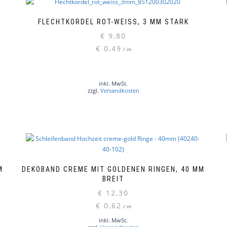
FLECHTKORDEL ROT-WEISS, 3 MM STARK
€
9,80
€
0,49
/
m
inkl. MwSt.
zzgl.
Versandkosten
B
DEKOBAND CREME MIT GOLDENEN RINGEN, 40 MM
BREIT
€
12,30
€
0,62
/
m
inkl. MwSt.