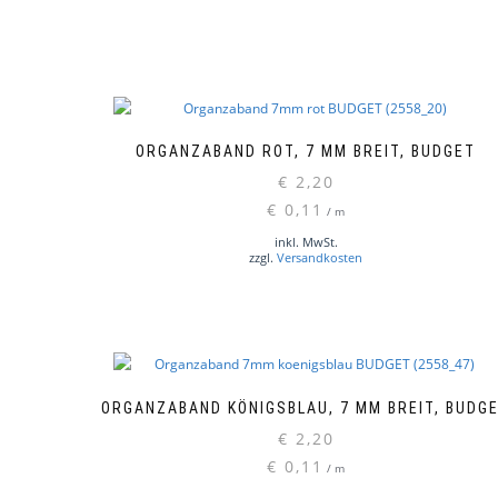
ORGANZABAND ROT, 7 MM BREIT, BUDGET
€
2,20
€
0,11
/
m
inkl. MwSt.
zzgl.
Versandkosten
ORGANZABAND KÖNIGSBLAU, 7 MM BREIT, BUDG
€
2,20
€
0,11
/
m