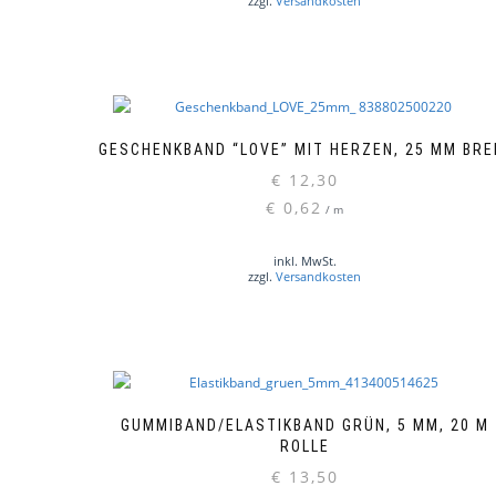
zzgl.
Versandkosten
GESCHENKBAND “LOVE” MIT HERZEN, 25 MM BRE
€
12,30
€
0,62
/
m
inkl. MwSt.
zzgl.
Versandkosten
GUMMIBAND/ELASTIKBAND GRÜN, 5 MM, 20 M
ROLLE
€
13,50