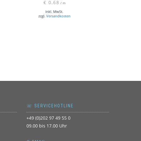
€
0,68
/
m
inkl. MwSt.
zzgl.
Versandkosten
☏ SERVICEHOTLINE
+49 (0)202 97 49 55 0
09.00 bis 17.00 Uhr