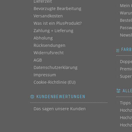
Lieferzeit
Mein 
Bevorzugte Bearbeitung
Warum
Versandkosten
Beste
Was ist ein PlusProdukt?
Passw
Zahlung + Lieferung
Newsl
Abholung
Rücksendungen
ஐ FAR
Widerrufsrecht
AGB
Doppe
Datenschutzerklärung
Premi
Impressum
Super
Cookie-Richtlinie (EU)
💒 ALL
😍 KUNDENBEWERTUNGEN
Tipps 
Das sagen unsere Kunden
Hochz
Hochz
Hochz