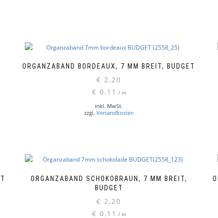
ORGANZABAND BORDEAUX, 7 MM BREIT, BUDGET
€
2,20
€
0,11
/
m
inkl. MwSt.
zzgl.
Versandkosten
ET
ORGANZABAND SCHOKOBRAUN, 7 MM BREIT,
O
BUDGET
€
2,20
€
0,11
/
m