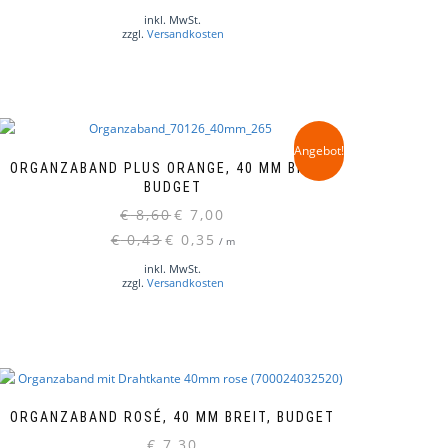
€ 8,60
€ 7,00.
inkl. MwSt.
zzgl.
Versandkosten
Angebot!
ORGANZABAND PLUS ORANGE, 40 MM BREIT,
BUDGET
Ursprünglicher
Aktueller
€
8,60
€
7,00
Preis
Preis
€
0,43
€
0,35
/
m
war:
ist:
inkl. MwSt.
€ 8,60
€ 7,00.
zzgl.
Versandkosten
ORGANZABAND ROSÉ, 40 MM BREIT, BUDGET
€
7,30