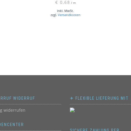
€
0,68
/
m
inkl. MwSt.
zzgl.
Versandkosten
ERRUF WIDERRUF
✈ FLEXIBLE LIEFERUNG MIT
ag widerrufen
DENCENTER
SICHERE ZAHLUNG PER