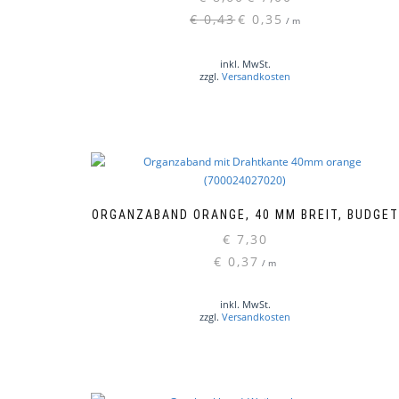
Preis
Preis
€
0,43
€
0,35
/
m
war:
ist:
€ 8,60
€ 7,00.
inkl. MwSt.
zzgl.
Versandkosten
ORGANZABAND ORANGE, 40 MM BREIT, BUDGET
€
7,30
€
0,37
/
m
inkl. MwSt.
zzgl.
Versandkosten