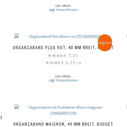
inkl. MwSt.
zzgl.
Versandkosten
Angebot!
ORGANZABAND PLUS ROT, 40 MM BREIT, BUDGET
Ursprünglicher
Aktueller
€
8,60
€
7,00
Preis
Preis
€
0,43
€
0,35
/
m
war:
ist:
€ 8,60
€ 7,00.
inkl. MwSt.
zzgl.
Versandkosten
ET
ORGANZABAND MAIGRÜN, 40 MM BREIT, BUDGET