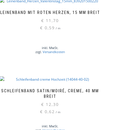
LEINENBAND MIT ROTEN HERZEN, 15 MM BREIT
€
11,70
€
0,59
/
m
inkl. MwSt.
zzgl.
Versandkosten
SCHLEIFENBAND SATIN/MOIRÉ, CREME, 40 MM
BREIT
€
12,30
€
0,62
/
m
inkl. MwSt.