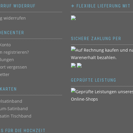
ERRUF WIDERRUF
✈ FLEXIBLE LIEFERUNG MIT
ag widerrufen
DENCENTER
SICHERE ZAHLUNG PER
Konto
 registrieren?
llungen
ort vergessen
etter
GEPRÜFTE LEISTUNG
BKARTEN
lsatinband
um-Satinband
satin Tischband
ES FÜR DIE HOCHZEIT