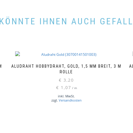
KÖNNTE IHNEN AUCH GEFAL
R
ALUDRAHT HOBBYDRAHT, GOLD, 1,5 MM BREIT, 3 M
A
ROLLE
€
3,20
€
1,07
/
m
inkl. MwSt.
zzgl.
Versandkosten