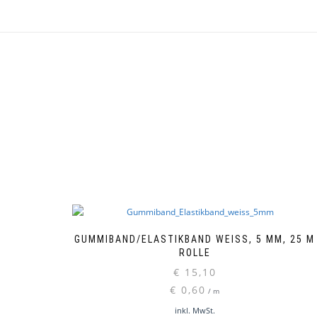
GUMMIBAND/ELASTIKBAND WEISS, 5 MM, 25 M R
OLLE
€
15,10
€
0,60
/
m
inkl. MwSt.