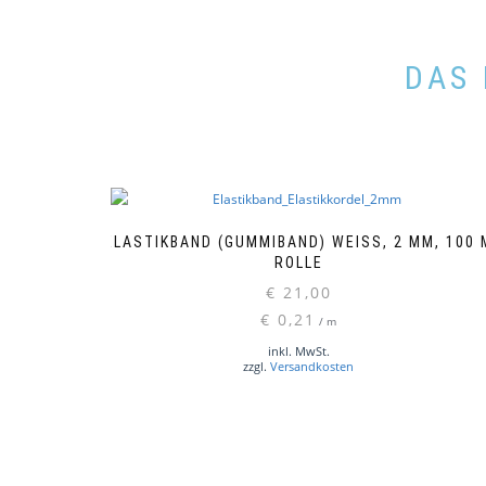
DAS 
ELASTIKBAND (GUMMIBAND) WEISS, 2 MM, 100 M 
OLLE
€
21,00
€
0,21
/
m
inkl. MwSt.
zzgl.
Versandkosten