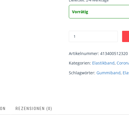
Lieferzeit:
2-4 Werktage
Vorrätig
Artikelnummer:
413400512320
Kategorien:
Elastikband
,
Coron
Schlagwörter:
Gummiband
,
Ela
ION
REZENSIONEN (0)