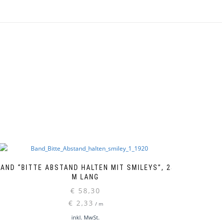
BAND “BITTE ABSTAND HALTEN MIT SMILEYS”, 25
M LANG
€
58,30
€
2,33
/
m
inkl. MwSt.