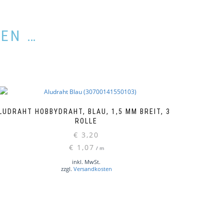
LEN …
LUDRAHT HOBBYDRAHT, BLAU, 1,5 MM BREIT, 3 M
ROLLE
€
3,20
€
1,07
/
m
inkl. MwSt.
zzgl.
Versandkosten