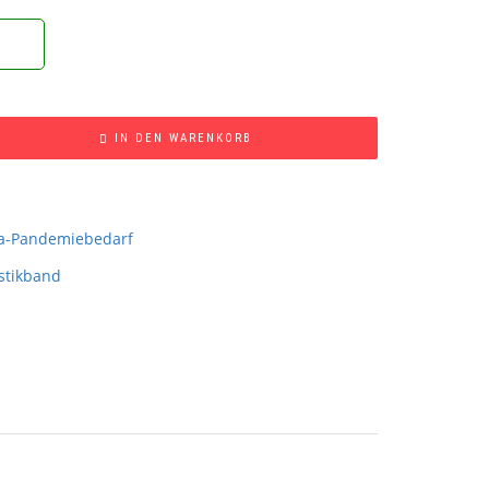
IN DEN WARENKORB
a-Pandemiebedarf
stikband