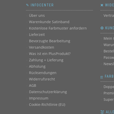
✎ INFOCENTER
❌ WID
Über uns
Vertr
Warenkunde Satinband
Kostenlose Farbmuster anfordern
✪ KUN
Lieferzeit
Mein 
Bevorzugte Bearbeitung
Warum
Versandkosten
Beste
Was ist ein PlusProdukt?
Passw
Zahlung + Lieferung
Newsl
Abholung
Rücksendungen
ஐ FAR
Widerrufsrecht
AGB
Doppe
Datenschutzerklärung
Premi
Impressum
Super
Cookie-Richtlinie (EU)
💒 ALL