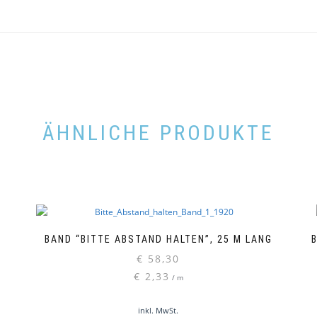
ÄHNLICHE PRODUKTE
BAND “BITTE ABSTAND HALTEN”, 25 M LANG
€
58,30
€
2,33
/
m
inkl. MwSt.