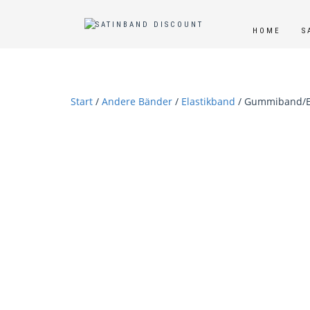
HOME
S
Start
/
Andere Bänder
/
Elastikband
/ Gummiband/El