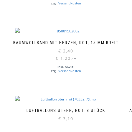
zzgl.
Versandkosten
BAUMWOLLBAND MIT HERZEN, ROT, 15 MM BREIT
€
2,40
€
1,20
/
m
inkl. MwSt.
zzgl.
Versandkosten
LUFTBALLONS STERN, ROT, 8 STÜCK
A
€
3,10