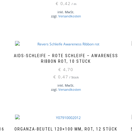
€
0,42
/
m
inkl. MwSt.
zzgl.
Versandkosten
M
AIDS-SCHLEIFE – ROTE SCHLEIFE – AWARENESS
RIBBON ROT, 10 STÜCK
€
4,70
Di
Pr
€
0,47
/
Stück
we
inkl. MwSt.
me
zzgl.
Versandkosten
Va
auf
Di
Op
kö
au
 S
ORGANZA-BEUTEL 120×100 MM, ROT, 12 STÜCK
de