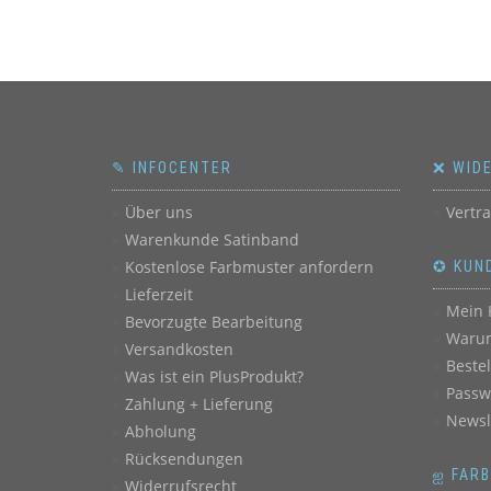
✎ INFOCENTER
❌ WID
Über uns
Vertr
Warenkunde Satinband
Kostenlose Farbmuster anfordern
✪ KUN
Lieferzeit
Mein 
Bevorzugte Bearbeitung
Warum
Versandkosten
Beste
Was ist ein PlusProdukt?
Passw
Zahlung + Lieferung
Newsl
Abholung
Rücksendungen
ஐ FAR
Widerrufsrecht