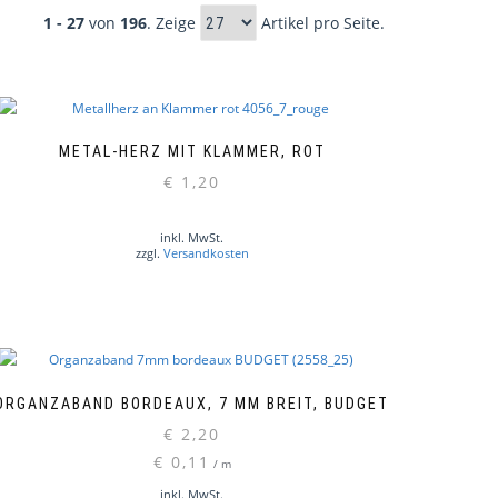
1 - 27
von
196
. Zeige
Artikel pro Seite.
METAL-HERZ MIT KLAMMER, ROT
€
1,20
inkl. MwSt.
zzgl.
Versandkosten
ORGANZABAND BORDEAUX, 7 MM BREIT, BUDGET
€
2,20
€
0,11
/
m
inkl. MwSt.