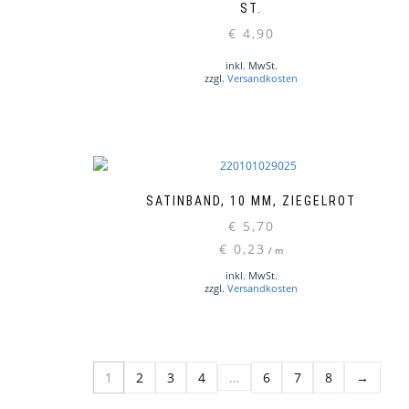
T.
€
4,90
inkl. MwSt.
zzgl.
Versandkosten
SATINBAND, 10 MM, ZIEGELROT
€
5,70
€
0,23
/
m
inkl. MwSt.
zzgl.
Versandkosten
1
2
3
4
…
6
7
8
→