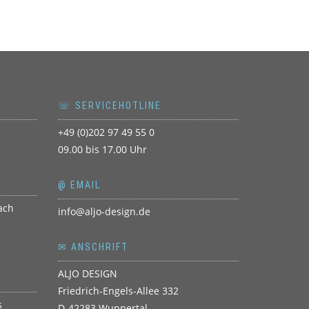
☏ SERVICEHOTLINE
+49 (0)202 97 49 55 0
09.00 bis 17.00 Uhr
@ EMAIL
info@aljo-design.de
✉ ANSCHRIFT
ALJO DESIGN
Friedrich-Engels-Allee 332
D-42283 Wuppertal