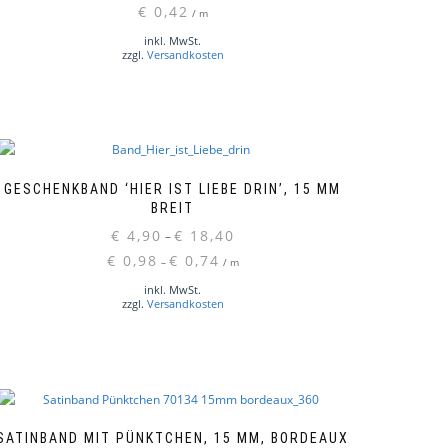
€
0,42
/
m
inkl. MwSt.
zzgl.
Versandkosten
GESCHENKBAND ‘HIER IST LIEBE DRIN’, 15 MM
BREIT
€
4,90
€
18,40
–
eses
odukt
€
0,98
€
0,74
–
/
m
ist
inkl. MwSt.
hrere
zzgl.
Versandkosten
rianten
.
e
tionen
nnen
f
SATINBAND MIT PÜNKTCHEN, 15 MM, BORDEAUX
r