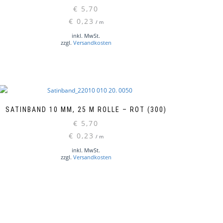
€
5,70
oduktseite
€
0,23
wählt
/
m
rden
inkl. MwSt.
zzgl.
Versandkosten
SATINBAND 10 MM, 25 M ROLLE – ROT (300)
€
5,70
€
0,23
/
m
inkl. MwSt.
zzgl.
Versandkosten