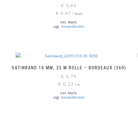
€
5,60
Pr
€
0,47
ge
/
Stück
we
inkl. MwSt.
zzgl.
Versandkosten
SATINBAND 10 MM, 25 M ROLLE – BORDEAUX (360)
€
5,70
€
0,23
/
m
inkl. MwSt.
zzgl.
Versandkosten