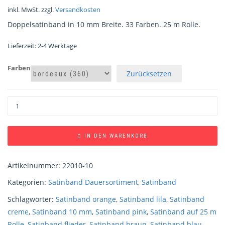
inkl. MwSt.
zzgl.
Versandkosten
Doppelsatinband in 10 mm Breite. 33 Farben. 25 m Rolle.
Lieferzeit:
2-4 Werktage
Farben
Zurücksetzen
IN DEN WARENKORB
Artikelnummer:
22010-10
Kategorien:
Satinband Dauersortiment
,
Satinband
Schlagwörter:
Satinband orange
,
Satinband lila
,
Satinband
creme
,
Satinband 10 mm
,
Satinband pink
,
Satinband auf 25 m
Rolle
,
Satinband flieder
,
Satinband braun
,
Satinband blau
,