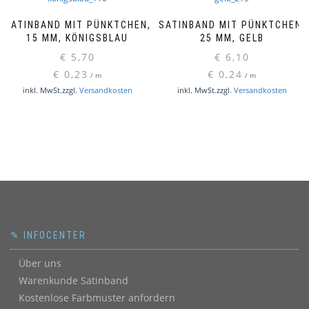
SATINBAND MIT PÜNKTCHEN,
SATINBAND MIT PÜNKTCHEN,
15 MM, KÖNIGSBLAU
25 MM, GELB
€
5,70
€
6,10
€
0,23
€
0,24
/
m
/
m
inkl. MwSt.
zzgl.
Versandkosten
inkl. MwSt.
zzgl.
Versandkosten
✎ INFOCENTER
Über uns
Warenkunde Satinband
Kostenlose Farbmuster anfordern