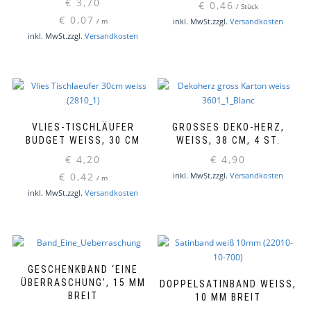
€
3,70
€
0,46
/
Stück
€
0,07
inkl. MwSt.
zzgl.
Versandkosten
/
m
inkl. MwSt.
zzgl.
Versandkosten
VLIES-TISCHLÄUFER
GROSSES DEKO-HERZ, W
BUDGET WEISS, 30 CM
EISS, 38 CM, 4 ST.
€
4,20
€
4,90
€
0,42
inkl. MwSt.
zzgl.
Versandkosten
/
m
inkl. MwSt.
zzgl.
Versandkosten
GESCHENKBAND ‘EINE
ÜBERRASCHUNG’, 15 MM
DOPPELSATINBAND WEISS, 1
BREIT
0 MM BREIT