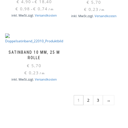
€
4,90
€
18,40
–
€
5,70
€
0,98
€
0,74
€
0,23
–
/
m
/
m
Dieses
inkl. MwSt.
zzgl.
Versandkosten
inkl. MwSt.
zzgl.
Versandkosten
Produkt
weist
mehrere
Varianten
auf.
Die
SATINBAND 10 MM, 25 M
Optionen
ROLLE
können
€
5,70
auf
€
0,23
/
m
der
Dieses
inkl. MwSt.
zzgl.
Versandkosten
Produktseite
Produkt
gewählt
weist
werden
mehrere
1
2
3
→
Varianten
auf.
Die
Optionen
können