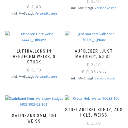
€
2,40
€
2,40
inkl. MwSt.
zzgl.
Versandkosten
inkl. MwSt.
zzgl.
Versandkosten
LUFTBALLONS IN
AUFKLEBER „JUST
HERZFORM WEISS, 8 S
MARRIED“, 50 ST.
TÜCK
€
3,20
€
3,10
€
0,06
/
Stück
inkl. MwSt.
zzgl.
Versandkosten
inkl. MwSt.
zzgl.
Versandkosten
STREUARTIKEL KREUZ, AUS
HOLZ, WEISS
SATINBAND 3MM, UNI
WEISS
€
3,70