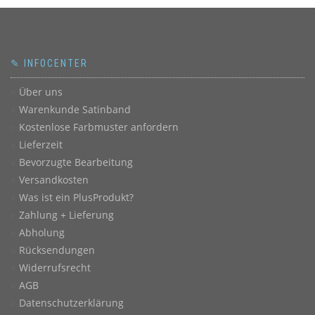
auf
der
Produktseite
gewählt
✎ INFOCENTER
werden
Über uns
Warenkunde Satinband
Kostenlose Farbmuster anfordern
Lieferzeit
Bevorzugte Bearbeitung
Versandkosten
Was ist ein PlusProdukt?
Zahlung + Lieferung
Abholung
Rücksendungen
Widerrufsrecht
AGB
Datenschutzerklärung