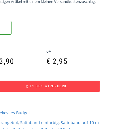
stigen Artikel mit einem kleinen Versandkostenzuschlag.
6+
3,90
€
2,95
IN DEN WARENKORB
ekovlies Budget
erangebot
,
Satinband einfarbig
,
Satinband auf 10 m