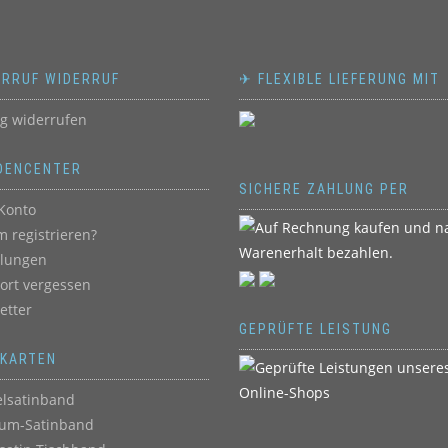
ERRUF WIDERRUF
✈ FLEXIBLE LIEFERUNG MIT
ag widerrufen
DENCENTER
SICHERE ZAHLUNG PER
Konto
 registrieren?
llungen
ort vergessen
etter
GEPRÜFTE LEISTUNG
BKARTEN
lsatinband
um-Satinband