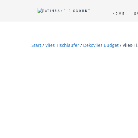
HOME
S
Start
/
Vlies Tischläufer
/
Dekovlies Budget
/ Vlies-T