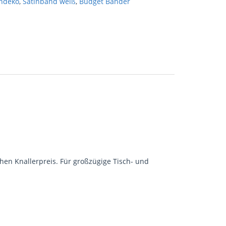
chdeko
,
Satinband weiß
,
Budget Bänder
chen Knallerpreis. Für großzügige Tisch- und