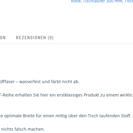
Rolle
,
Tischläufer 300 mm
,
Tis
ION
REZENSIONEN (0)
offfaser – wasserfest und färbt nicht ab.
-Reihe erhalten Sie hier ein erstklassiges Produkt zu einem wirkli
ie optimale Breite für einen mittig über den Tisch laufenden Stoff.
 nichts falsch machen.