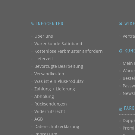
✎ INFOCENTER
❌ WID
Über uns
Vertr
Warenkunde Satinband
Kostenlose Farbmuster anfordern
✪ KUN
Lieferzeit
Mein 
Bevorzugte Bearbeitung
Warum
Versandkosten
Beste
Was ist ein PlusProdukt?
Passw
Zahlung + Lieferung
Newsl
Abholung
Rücksendungen
ஐ FAR
Widerrufsrecht
AGB
Doppe
Datenschutzerklärung
Premi
Impressum