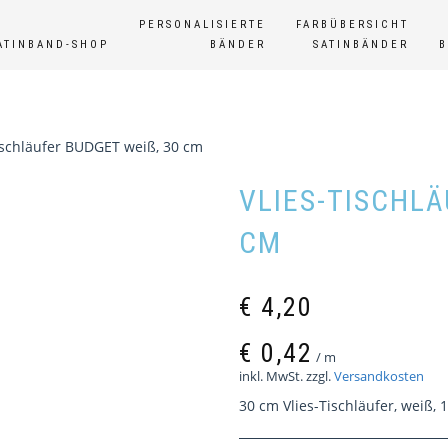
PERSONALISIERTE
FARBÜBERSICHT
ATINBAND-SHOP
BÄNDER
SATINBÄNDER
ischläufer BUDGET weiß, 30 cm
VLIES-TISCHLÄ
M
€
4,20
€
0,42
/
m
inkl. MwSt.
zzgl.
Versandkosten
30 cm Vlies-Tischläufer, weiß, 