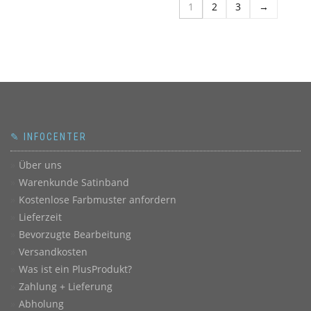
1
2
3
→
✎ INFOCENTER
Über uns
Warenkunde Satinband
Kostenlose Farbmuster anfordern
Lieferzeit
Bevorzugte Bearbeitung
Versandkosten
Was ist ein PlusProdukt?
Zahlung + Lieferung
Abholung