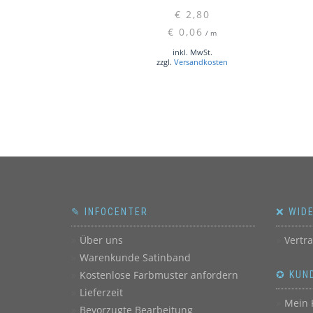
€
2,80
€
0,06
/
m
inkl. MwSt.
zzgl.
Versandkosten
✎ INFOCENTER
❌ WID
Über uns
Vertr
Warenkunde Satinband
Kostenlose Farbmuster anfordern
✪ KUN
Lieferzeit
Mein 
Bevorzugte Bearbeitung