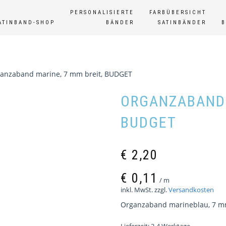
PERSONALISIERTE
FARBÜBERSICHT
ATINBAND-SHOP
BÄNDER
SATINBÄNDER
anzaband marine, 7 mm breit, BUDGET
ORGANZABAND 
BUDGET
€
2,20
€
0,11
/
m
inkl. MwSt.
zzgl.
Versandkosten
Organzaband marineblau, 7 mm