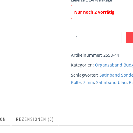
Lieferzeit:
2-4 Werktage
Nur noch 2 vorrätig
Artikelnummer:
2558-44
Kategorien:
Organzaband Budg
Schlagwörter:
Satinband Sond
Rolle
,
7 mm
,
Satinband blau
,
B
ION
REZENSIONEN (0)