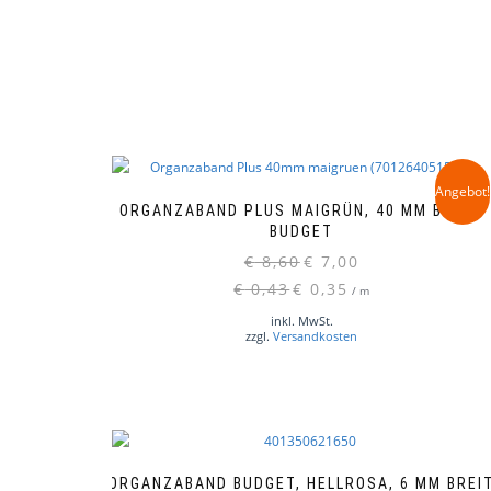
Angebot!
ORGANZABAND PLUS MAIGRÜN, 40 MM BREIT,
BUDGET
Ursprünglicher
Aktueller
€
8,60
€
7,00
Preis
Preis
€
0,43
€
0,35
/
m
war:
ist:
inkl. MwSt.
€ 8,60
€ 7,00.
zzgl.
Versandkosten
ORGANZABAND BUDGET, HELLROSA, 6 MM BREI