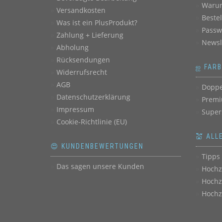
Warum
Versandkosten
Beste
Was ist ein PlusProdukt?
Passw
Zahlung + Lieferung
Newsl
Abholung
Rücksendungen
ஐ FAR
Widerrufsrecht
AGB
Doppe
Datenschutzerklärung
Premi
Impressum
Super
Cookie-Richtlinie (EU)
💒 ALL
😍 KUNDENBEWERTUNGEN
Tipps 
Das sagen unsere Kunden
Hochz
Hochz
Hochz