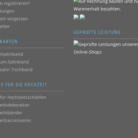
 registrieren?
llungen
ort vergessen
etter
GEPRÜFTE LEISTUNG
BKARTEN
lsatinband
um-Satinband
satin Tischband
ES FÜR DIE HOCHZEIT
für Hochzeitsschleifen
eitsdekoration
eitsbänder
eitsaccessoires