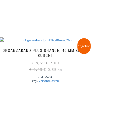
Angebot!
ORGANZABAND PLUS ORANGE, 40 MM BREIT,
BUDGET
Ursprünglicher
Aktueller
€
8,60
€
7,00
Preis
Preis
€
0,43
€
0,35
/
m
war:
ist:
inkl. MwSt.
€ 8,60
€ 7,00.
zzgl.
Versandkosten