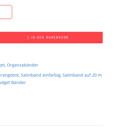
IN DEN WARENKORB
et
,
Organzabänder
erangebot
,
Satinband einfarbig
,
Satinband auf 20 m
udget Bänder