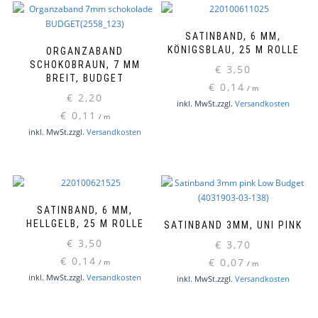
SATINBAND, 6 MM,
KÖNIGSBLAU, 25 M ROLLE
ORGANZABAND
SCHOKOBRAUN, 7 MM
€
3,50
BREIT, BUDGET
€
0,14
/
m
€
2,20
inkl. MwSt.
zzgl.
Versandkosten
€
0,11
/
m
inkl. MwSt.
zzgl.
Versandkosten
SATINBAND, 6 MM,
HELLGELB, 25 M ROLLE
SATINBAND 3MM, UNI PINK
€
3,50
€
3,70
€
0,14
€
0,07
/
m
/
m
inkl. MwSt.
zzgl.
Versandkosten
inkl. MwSt.
zzgl.
Versandkosten