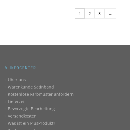
1
2
3
→
✎ INFOCENTER
Über uns
Warenkunde Satinband
Kostenlose Farbmuster anfordern
Lieferzeit
Bevorzugte Bearbeitung
Versandkosten
Was ist ein PlusProdukt?