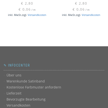
€
2,80
€
2,80
€
0,06
€
0,06
/
m
/
m
inkl. MwSt.
zzgl.
Versandkosten
inkl. MwSt.
zzgl.
Versandkosten
✎ INFOCENTER
Über uns
Warenkunde Satinband
Kostenlose Farbmuster anfordern
Lieferzeit
Bevorzugte Bearbeitung
Versandkosten