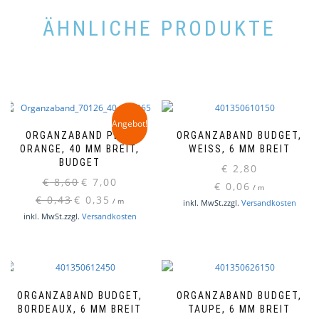
ÄHNLICHE PRODUKTE
Angebot!
ORGANZABAND PLUS
ORGANZABAND BUDGET,
ORANGE, 40 MM BREIT,
WEISS, 6 MM BREIT
BUDGET
€
2,80
Ursprünglicher
Aktueller
€
8,60
€
7,00
€
0,06
/
m
Preis
Preis
€
0,43
€
0,35
/
m
inkl. MwSt.
zzgl.
Versandkosten
war:
ist:
inkl. MwSt.
zzgl.
Versandkosten
€ 8,60
€ 7,00.
ORGANZABAND BUDGET,
ORGANZABAND BUDGET,
BORDEAUX, 6 MM BREIT
TAUPE, 6 MM BREIT