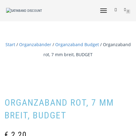
NAVIGATION
0
UMSCHALTEN
Start
/
Organzabänder
/
Organzaband Budget
/ Organzaband
rot, 7 mm breit, BUDGET
ORGANZABAND ROT, 7 MM
BREIT, BUDGET
€
2,20