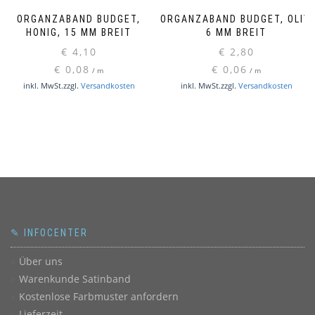
ORGANZABAND BUDGET,
ORGANZABAND BUDGET, OLIV,
HONIG, 15 MM BREIT
6 MM BREIT
€
4,10
€
2,80
€
0,08
€
0,06
/
m
/
m
inkl. MwSt.
zzgl.
Versandkosten
inkl. MwSt.
zzgl.
Versandkosten
✎ INFOCENTER
Über uns
Warenkunde Satinband
Kostenlose Farbmuster anfordern
Lieferzeit