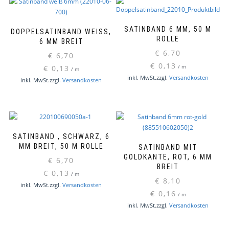
SATINBAND 6 MM, 50 M
DOPPELSATINBAND WEISS, 6
ROLLE
MM BREIT
€
6,70
€
6,70
€
0,13
€
0,13
/
m
/
m
Dieses
inkl. MwSt.
zzgl.
Versandkosten
inkl. MwSt.
zzgl.
Versandkosten
Produk
weist
mehre
Varian
auf.
SATINBAND , SCHWARZ, 6
Die
MM BREIT, 50 M ROLLE
SATINBAND MIT
Option
GOLDKANTE, ROT, 6 MM
€
6,70
können
BREIT
€
0,13
auf
/
m
€
8,10
der
inkl. MwSt.
zzgl.
Versandkosten
€
0,16
Produkt
/
m
gewähl
inkl. MwSt.
zzgl.
Versandkosten
werde