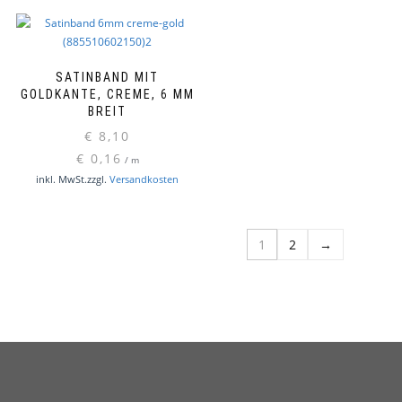
SATINBAND MIT
GOLDKANTE, CREME, 6 MM
BREIT
€
8,10
€
0,16
/
m
inkl. MwSt.
zzgl.
Versandkosten
1
2
→