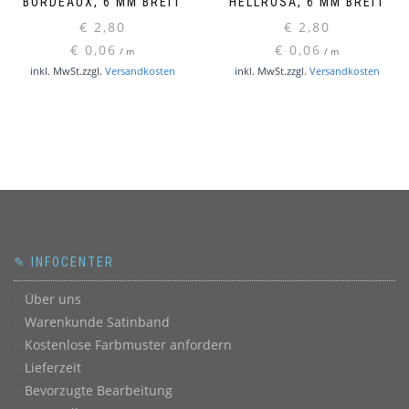
BORDEAUX, 6 MM BREIT
HELLROSA, 6 MM BREIT
€
2,80
€
2,80
€
0,06
€
0,06
/
m
/
m
inkl. MwSt.
zzgl.
Versandkosten
inkl. MwSt.
zzgl.
Versandkosten
✎ INFOCENTER
Über uns
Warenkunde Satinband
Kostenlose Farbmuster anfordern
Lieferzeit
Bevorzugte Bearbeitung