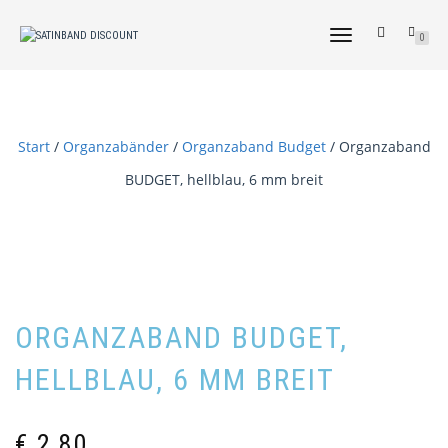
NAVIGATION
0
UMSCHALTEN
Start
/
Organzabänder
/
Organzaband Budget
/ Organzaband
BUDGET, hellblau, 6 mm breit
ORGANZABAND BUDGET,
HELLBLAU, 6 MM BREIT
€
2,80