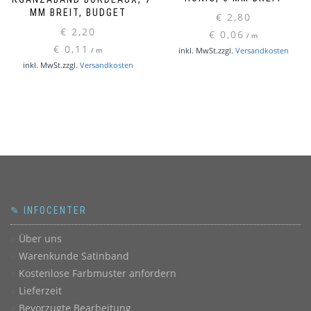
MM BREIT, BUDGET
€
2,80
€
2,20
€
0,06
/
m
€
0,11
inkl. MwSt.
zzgl.
Versandkosten
/
m
inkl. MwSt.
zzgl.
Versandkosten
✎ INFOCENTER
Über uns
Warenkunde Satinband
Kostenlose Farbmuster anfordern
Lieferzeit
Bevorzugte Bearbeitung