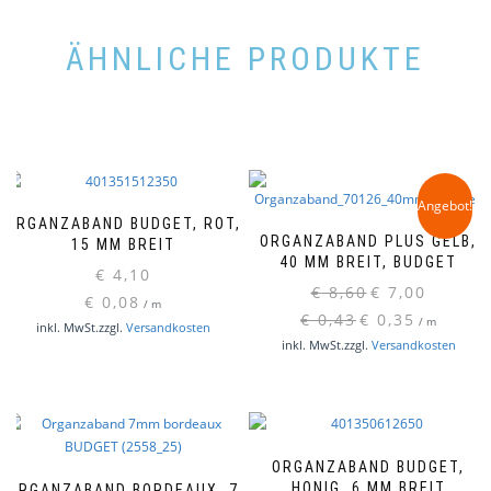
ÄHNLICHE PRODUKTE
Angebot!
ORGANZABAND BUDGET, ROT,
ORGANZABAND PLUS GELB,
15 MM BREIT
40 MM BREIT, BUDGET
€
4,10
Ursprünglicher
Aktueller
€
8,60
€
7,00
€
0,08
/
m
Preis
Preis
€
0,43
€
0,35
/
m
inkl. MwSt.
zzgl.
Versandkosten
war:
ist:
inkl. MwSt.
zzgl.
Versandkosten
€ 8,60
€ 7,00.
ORGANZABAND BUDGET,
HONIG, 6 MM BREIT
ORGANZABAND BORDEAUX, 7