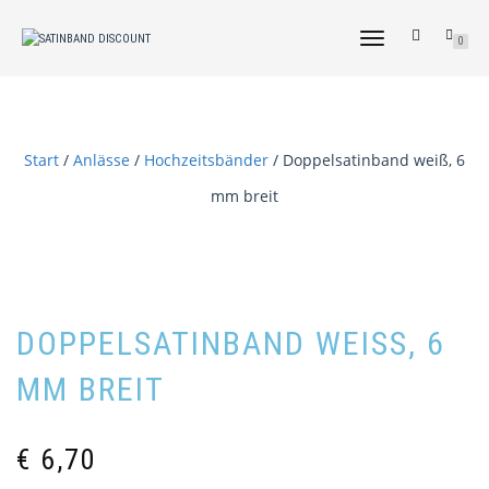
NAVIGATION
0
UMSCHALTEN
Start
/
Anlässe
/
Hochzeitsbänder
/ Doppelsatinband weiß, 6
mm breit
DOPPELSATINBAND WEISS, 6 M
M BREIT
€
6,70