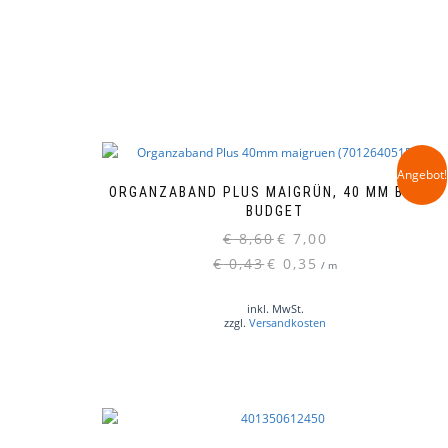
Angebot!
ORGANZABAND PLUS MAIGRÜN, 40 MM BREIT,
BUDGET
Ursprünglicher
Aktueller
€
8,60
€
7,00
Preis
Preis
€
0,43
€
0,35
/
m
war:
ist:
€ 8,60
€ 7,00.
inkl. MwSt.
zzgl.
Versandkosten