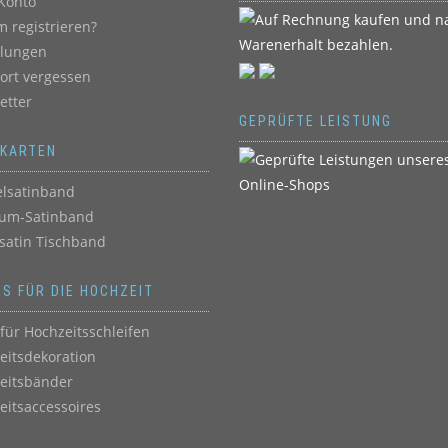
Konto
 registrieren?
llungen
ort vergessen
etter
GEPRÜFTE LEISTUNG
BKARTEN
lsatinband
um-Satinband
satin Tischband
ES FÜR DIE HOCHZEIT
für Hochzeitsschleifen
eitsdekoration
eitsbänder
eitsaccessoires