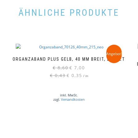
ÄHNLICHE PRODUKTE
Angebot!
ORGANZABAND PLUS GELB, 40 MM BREIT, BUDGET
Ursprünglicher
Aktueller
€
8,60
€
7,00
Preis
Preis
€
0,43
€
0,35
/
m
war:
ist:
€ 8,60
€ 7,00.
inkl. MwSt.
zzgl.
Versandkosten