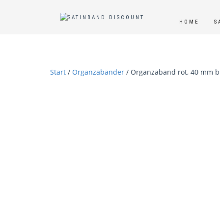
HOME
S
Start
/
Organzabänder
/ Organzaband rot, 40 mm b