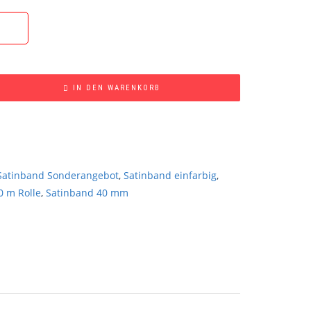
IN DEN WARENKORB
Satinband Sonderangebot
,
Satinband einfarbig
,
0 m Rolle
,
Satinband 40 mm