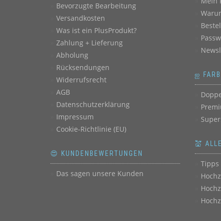
Mein 
Bevorzugte Bearbeitung
Warum
Versandkosten
Beste
Was ist ein PlusProdukt?
Passw
Zahlung + Lieferung
Newsl
Abholung
Rücksendungen
ஐ FAR
Widerrufsrecht
AGB
Doppe
Datenschutzerklärung
Premi
Impressum
Super
Cookie-Richtlinie (EU)
💒 ALL
😍 KUNDENBEWERTUNGEN
Tipps 
Das sagen unsere Kunden
Hochz
Hochz
Hochz