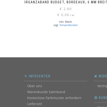
ORGANZABAND BUDGET, BORDEAUX, 6 MM BREI
€
2,80
€
0,06
/
m
inkl. MwSt.
zzgl.
Versandkosten
✎ INFOCENTER
❌ WID
Über uns
Vertr
Warenkunde Satinband
Kostenlose Farbmuster anfordern
✪ KUN
Lieferzeit