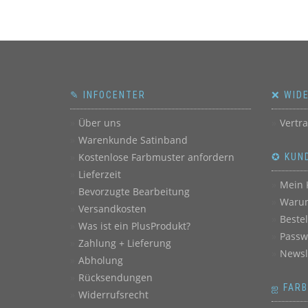
✎ INFOCENTER
❌ WID
Über uns
Vertr
Warenkunde Satinband
Kostenlose Farbmuster anfordern
✪ KUN
Lieferzeit
Mein 
Bevorzugte Bearbeitung
Warum
Versandkosten
Beste
Was ist ein PlusProdukt?
Passw
Zahlung + Lieferung
Newsl
Abholung
Rücksendungen
ஐ FAR
Widerrufsrecht