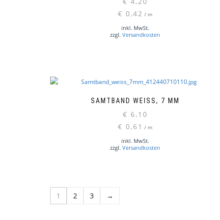
€
4,20
€
0,42
/
m
inkl. MwSt.
zzgl.
Versandkosten
SAMTBAND WEISS, 7 MM
€
6,10
€
0,61
/
m
inkl. MwSt.
zzgl.
Versandkosten
1
2
3
→