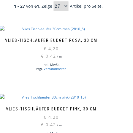
1 - 27
von
61
. Zeige
Artikel pro Seite.
VLIES-TISCHLÄUFER BUDGET ROSA, 30 CM
€
4,20
€
0,42
/
m
inkl. MwSt.
zzgl.
Versandkosten
VLIES-TISCHLÄUFER BUDGET PINK, 30 CM
€
4,20
€
0,42
/
m