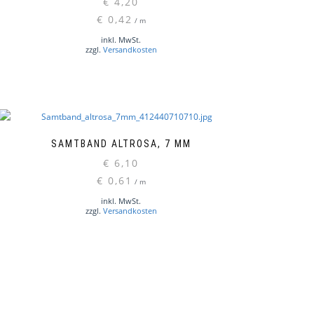
€
4,20
€
0,42
/
m
inkl. MwSt.
zzgl.
Versandkosten
SAMTBAND ALTROSA, 7 MM
€
6,10
€
0,61
/
m
inkl. MwSt.
zzgl.
Versandkosten