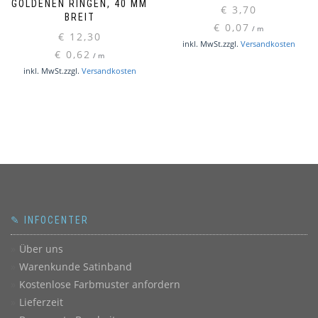
OLDENEN RINGEN, 40 MM B
€
3,70
REIT
€
0,07
/
m
€
12,30
inkl. MwSt.
zzgl.
Versandkosten
€
0,62
/
m
inkl. MwSt.
zzgl.
Versandkosten
✎ INFOCENTER
Über uns
Warenkunde Satinband
Kostenlose Farbmuster anfordern
Lieferzeit