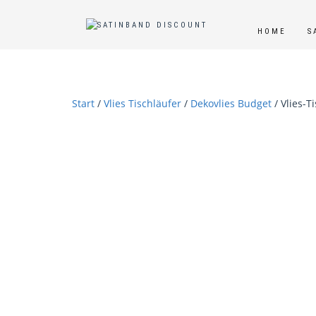
HOME
S
Start
/
Vlies Tischläufer
/
Dekovlies Budget
/ Vlies-T