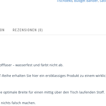
Tischdeko
,
Budget Bänder
,
Sat
ION
REZENSIONEN (0)
offfaser – wasserfest und färbt nicht ab.
-Reihe erhalten Sie hier ein erstklassiges Produkt zu einem wirkli
ie optimale Breite für einen mittig über den Tisch laufenden Stoff.
 nichts falsch machen.