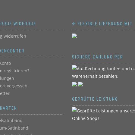
ERRUF WIDERRUF
✈ FLEXIBLE LIEFERUNG MIT
ag widerrufen
DENCENTER
SICHERE ZAHLUNG PER
Konto
 registrieren?
llungen
ort vergessen
etter
GEPRÜFTE LEISTUNG
BKARTEN
lsatinband
um-Satinband