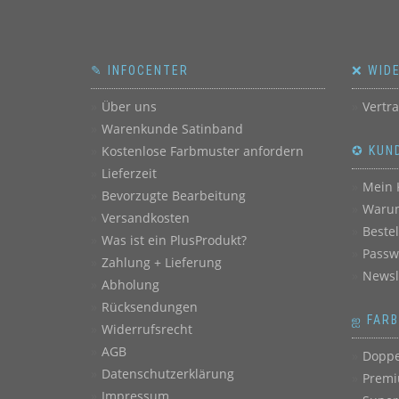
✎ INFOCENTER
❌ WID
Über uns
Vertr
Warenkunde Satinband
Kostenlose Farbmuster anfordern
✪ KUN
Lieferzeit
Mein 
Bevorzugte Bearbeitung
Warum
Versandkosten
Beste
Was ist ein PlusProdukt?
Passw
Zahlung + Lieferung
Newsl
Abholung
Rücksendungen
ஐ FAR
Widerrufsrecht
AGB
Doppe
Datenschutzerklärung
Premi
Impressum