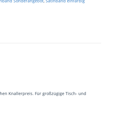
inband Sonderangebot
,
Satinband einfarbig
chen Knallerpreis. Für großzügige Tisch- und