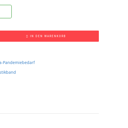
IN DEN WARENKORB
a-Pandemiebedarf
stikband