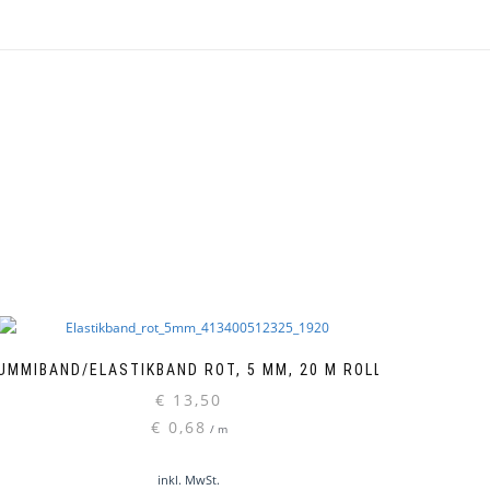
UMMIBAND/ELASTIKBAND ROT, 5 MM, 20 M ROLLE
€
13,50
€
0,68
/
m
inkl. MwSt.