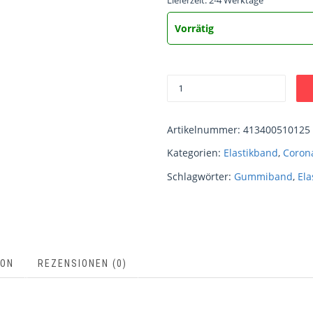
Lieferzeit:
2-4 Werktage
Vorrätig
Artikelnummer:
413400510125
Kategorien:
Elastikband
,
Coron
Schlagwörter:
Gummiband
,
Ela
ION
REZENSIONEN (0)