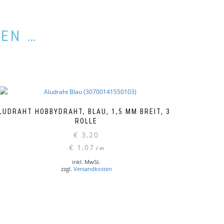
LEN …
LUDRAHT HOBBYDRAHT, BLAU, 1,5 MM BREIT, 3 M
ROLLE
€
3,20
€
1,07
/
m
inkl. MwSt.
zzgl.
Versandkosten