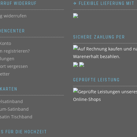
ERRUF WIDERRUF
✈ FLEXIBLE LIEFERUNG MIT
ag widerrufen
DENCENTER
SICHERE ZAHLUNG PER
Konto
 registrieren?
llungen
ort vergessen
etter
GEPRÜFTE LEISTUNG
BKARTEN
lsatinband
um-Satinband
satin Tischband
ES FÜR DIE HOCHZEIT