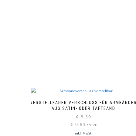
VERSTELLBARER VERSCHLUSS FÜR ARMBÄNDE
AUS SATIN- ODER TAFTBAND
€
8,30
€
0,83
/
Stück
inkl. MwSt.