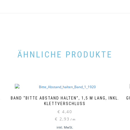
ÄHNLICHE PRODUKTE
R
BAND “BITTE ABSTAND HALTEN”, 1,5 M LANG, INKL.
G
KLETTVERSCHLUSS
€
4,40
€
2,93
/
m
inkl. MwSt.