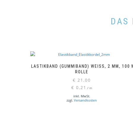
DAS 
ELASTIKBAND (GUMMIBAND) WEISS, 2 MM, 100 M 
OLLE
€
21,00
€
0,21
/
m
inkl. MwSt.
zzgl.
Versandkosten