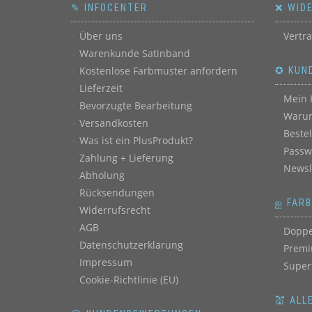
✎ INFOCENTER
❌ WID
Über uns
Vertr
Warenkunde Satinband
Kostenlose Farbmuster anfordern
✪ KUN
Lieferzeit
Mein 
Bevorzugte Bearbeitung
Warum
Versandkosten
Beste
Was ist ein PlusProdukt?
Passw
Zahlung + Lieferung
Newsl
Abholung
Rücksendungen
ஐ FAR
Widerrufsrecht
AGB
Doppe
Datenschutzerklärung
Premi
Impressum
Super
Cookie-Richtlinie (EU)
💒 ALL