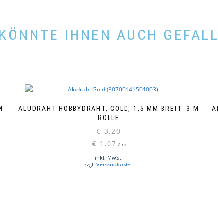
KÖNNTE IHNEN AUCH GEFAL
R
ALUDRAHT HOBBYDRAHT, GOLD, 1,5 MM BREIT, 3 M
A
ROLLE
€
3,20
€
1,07
/
m
inkl. MwSt.
zzgl.
Versandkosten