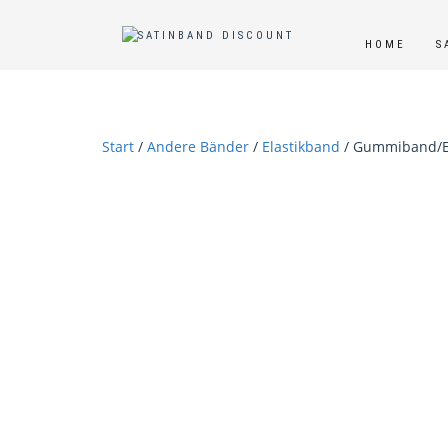
HOME
S
Start
/
Andere Bänder
/
Elastikband
/ Gummiband/El