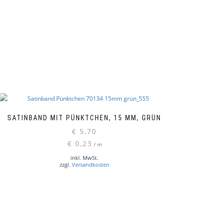
SATINBAND MIT PÜNKTCHEN, 15 MM, GRÜN
€
5,70
€
0,23
/
m
inkl. MwSt.
zzgl.
Versandkosten