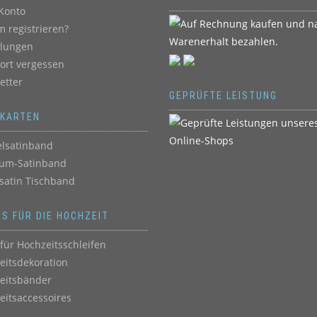
Konto
 registrieren?
llungen
ort vergessen
etter
GEPRÜFTE LEISTUNG
BKARTEN
lsatinband
um-Satinband
satin Tischband
ES FÜR DIE HOCHZEIT
für Hochzeitsschleifen
eitsdekoration
eitsbänder
eitsaccessoires