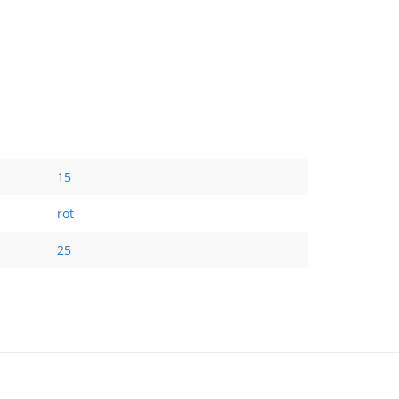
15
rot
25