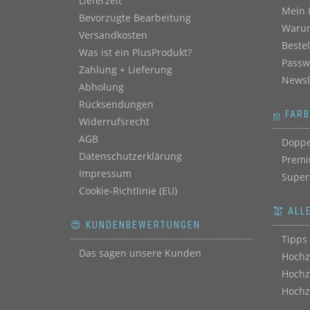
Lieferzeit
Mein 
Bevorzugte Bearbeitung
Warum
Versandkosten
Beste
Was ist ein PlusProdukt?
Passw
Zahlung + Lieferung
Newsl
Abholung
Rücksendungen
ஐ FAR
Widerrufsrecht
AGB
Doppe
Datenschutzerklärung
Premi
Impressum
Super
Cookie-Richtlinie (EU)
💒 ALL
😍 KUNDENBEWERTUNGEN
Tipps 
Das sagen unsere Kunden
Hochz
Hochz
Hochz