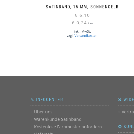
SATINBAND, 15 MM, SONNENGELB
€
6,10
€
0,24
/
m
inkl. MwSt.
zzgl.
Versandkosten
✎ INFOCENTER
❌ WID
Über uns
Vertr
Warenkunde Satinband
Kostenlose Farbmuster anfordern
✪ KUN