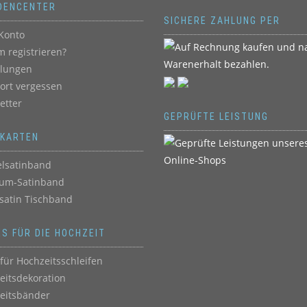
DENCENTER
SICHERE ZAHLUNG PER
Konto
 registrieren?
llungen
ort vergessen
etter
GEPRÜFTE LEISTUNG
BKARTEN
lsatinband
um-Satinband
satin Tischband
ES FÜR DIE HOCHZEIT
für Hochzeitsschleifen
eitsdekoration
eitsbänder