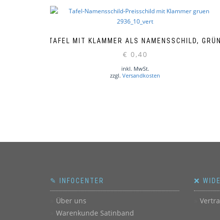
TAFEL MIT KLAMMER ALS NAMENSSCHILD, GRÜ
€
0,40
inkl. MwSt.
zzgl.
Versandkosten
✎ INFOCENTER
❌ WID
Über uns
Vertr
Warenkunde Satinband