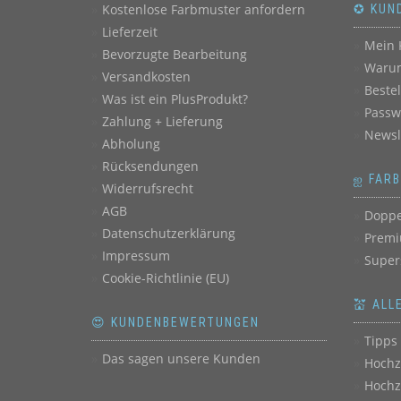
Kostenlose Farbmuster anfordern
✪ KUN
Lieferzeit
Mein 
Bevorzugte Bearbeitung
Warum
Versandkosten
Beste
Was ist ein PlusProdukt?
Passw
Zahlung + Lieferung
Newsl
Abholung
Rücksendungen
ஐ FAR
Widerrufsrecht
AGB
Doppe
Datenschutzerklärung
Premi
Impressum
Super
Cookie-Richtlinie (EU)
💒 ALL
😍 KUNDENBEWERTUNGEN
Tipps 
Das sagen unsere Kunden
Hochz
Hochz