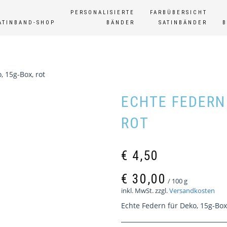
PERSONALISIERTE
FARBÜBERSICHT
ATINBAND-SHOP
BÄNDER
SATINBÄNDER
, 15g-Box, rot
ECHTE FEDERN 
ROT
€
4,50
€
30,00
/
100
g
inkl. MwSt.
zzgl.
Versandkosten
Echte Federn für Deko, 15g-Box,