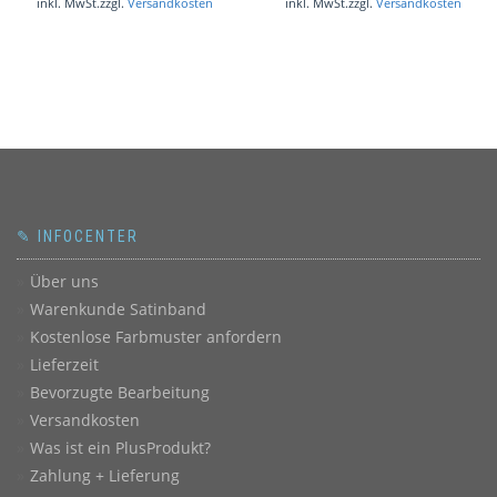
inkl. MwSt.
zzgl.
Versandkosten
inkl. MwSt.
zzgl.
Versandkosten
✎ INFOCENTER
Über uns
Warenkunde Satinband
Kostenlose Farbmuster anfordern
Lieferzeit
Bevorzugte Bearbeitung
Versandkosten
Was ist ein PlusProdukt?
Zahlung + Lieferung