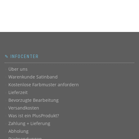
✎ INFOCENTER
Über uns
Warenkunde Satinband
Kostenlose Farbmuster anfordern
Lieferzeit
Bevorzugte Bearbeitung
Versandkosten
Was ist ein PlusProdukt?
Zahlung + Lieferung
Abholung
Rücksendungen