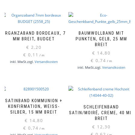
ORGANZABAND BORDEAUX, 7
BAUMWOLLBAND MIT
MM BREIT, BUDGET
PUNKTEN, GELB, 25 MM
BREIT
€
2,20
€
14,80
€
0,11
/
m
€
0,74
/
m
inkl. MwSt.
zzgl.
Versandkosten
inkl. MwSt.
zzgl.
Versandkosten
SATINBAND KOMMUNION +
KONFIRMATION, WEISS-S
SCHLEIFENBAND
ILBER, 15 MM BREIT
SATIN/MOIRÉ, CREME, 40 MM
BREIT
€
14,80
€
12,30
€
0,74
/
m
€
0,62
inkl. MwSt.
zzgl.
Versandkosten
/
m