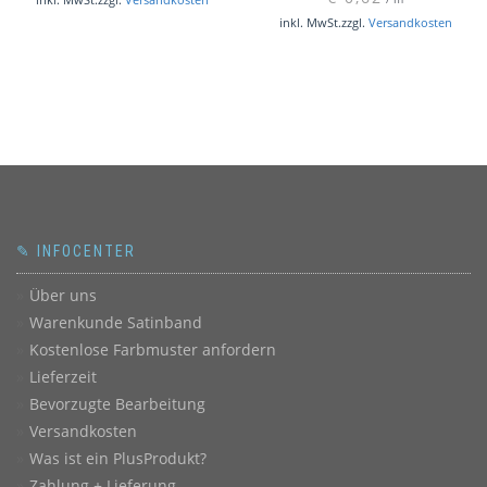
inkl. MwSt.
zzgl.
Versandkosten
✎ INFOCENTER
Über uns
Warenkunde Satinband
Kostenlose Farbmuster anfordern
Lieferzeit
Bevorzugte Bearbeitung
Versandkosten
Was ist ein PlusProdukt?
Zahlung + Lieferung