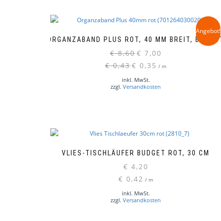
Angebot!
ORGANZABAND PLUS ROT, 40 MM BREIT, BUDGE
Ursprünglicher
Aktueller
€
8,60
€
7,00
Preis
Preis
€
0,43
€
0,35
/
m
war:
ist:
inkl. MwSt.
€ 8,60
€ 7,00.
zzgl.
Versandkosten
VLIES-TISCHLÄUFER BUDGET ROT, 30 CM
€
4,20
€
0,42
/
m
inkl. MwSt.
zzgl.
Versandkosten