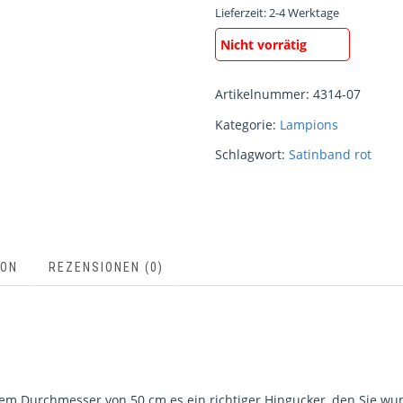
Lieferzeit:
2-4 Werktage
Nicht vorrätig
Artikelnummer:
4314-07
Kategorie:
Lampions
Schlagwort:
Satinband rot
ION
REZENSIONEN (0)
inem Durchmesser von 50 cm es ein richtiger Hingucker, den Sie w