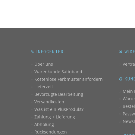
✎ INFOCENTER
❌ WID
Über uns
Vertr
Warenkunde Satinband
Kostenlose Farbmuster anfordern
✪ KUN
Lieferzeit
Mein 
Bevorzugte Bearbeitung
Warum
Versandkosten
Beste
Was ist ein PlusProdukt?
Passw
Zahlung + Lieferung
Newsl
Abholung
Rücksendungen