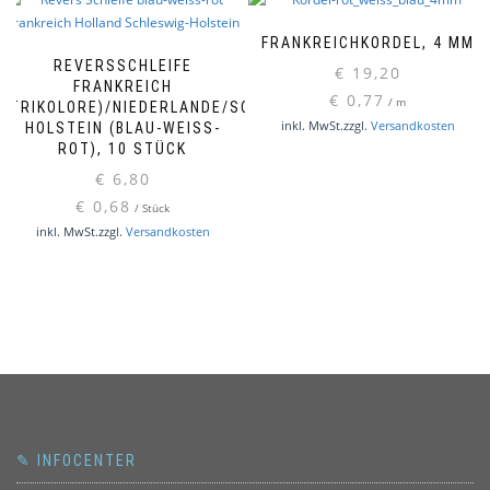
FRANKREICHKORDEL, 4 MM
REVERSSCHLEIFE
€
19,20
FRANKREICH
€
0,77
/
m
(TRIKOLORE)/NIEDERLANDE/SCHLESWIG-
inkl. MwSt.
zzgl.
Versandkosten
HOLSTEIN (BLAU-WEISS-R
OT), 10 STÜCK
€
6,80
€
0,68
/
Stück
inkl. MwSt.
zzgl.
Versandkosten
✎ INFOCENTER