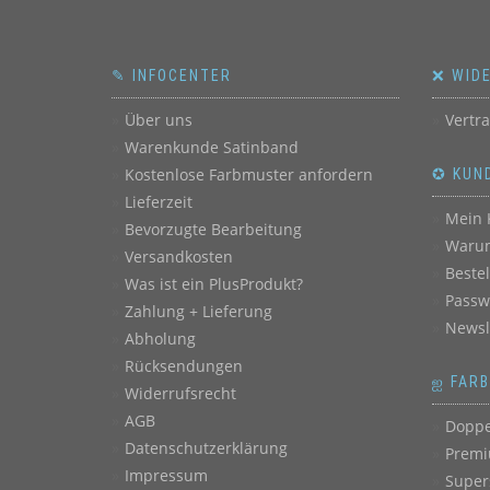
✎ INFOCENTER
❌ WID
Über uns
Vertr
Warenkunde Satinband
Kostenlose Farbmuster anfordern
✪ KUN
Lieferzeit
Mein 
Bevorzugte Bearbeitung
Warum
Versandkosten
Beste
Was ist ein PlusProdukt?
Passw
Zahlung + Lieferung
Newsl
Abholung
Rücksendungen
ஐ FAR
Widerrufsrecht
AGB
Doppe
Datenschutzerklärung
Premi
Impressum
Super