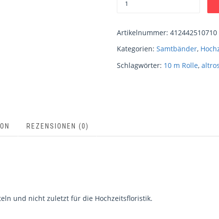
Artikelnummer:
412442510710
Kategorien:
Samtbänder
,
Hochz
Schlagwörter:
10 m Rolle
,
altro
ION
REZENSIONEN (0)
n und nicht zuletzt für die Hochzeitsfloristik.