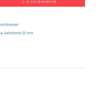
IN DEN WARENKORB
eitsbänder
sa
,
Satinband 25 mm