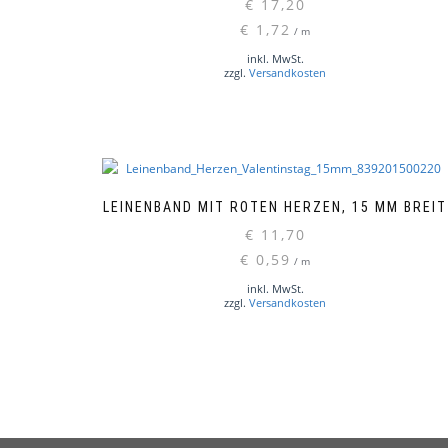
€
17,20
€
1,72
/
m
inkl. MwSt.
zzgl.
Versandkosten
LEINENBAND MIT ROTEN HERZEN, 15 MM BREIT
€
11,70
€
0,59
/
m
inkl. MwSt.
zzgl.
Versandkosten