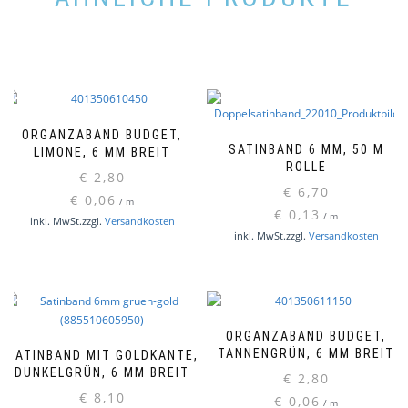
ORGANZABAND BUDGET,
SATINBAND 6 MM, 50 M
LIMONE, 6 MM BREIT
ROLLE
€
2,80
€
6,70
€
0,06
/
m
€
0,13
/
m
inkl. MwSt.
zzgl.
Versandkosten
Diese
inkl. MwSt.
zzgl.
Versandkosten
Produ
weist
mehr
Varia
auf.
ORGANZABAND BUDGET,
Die
TANNENGRÜN, 6 MM BREIT
SATINBAND MIT GOLDKANTE,
Optio
DUNKELGRÜN, 6 MM BREIT
€
2,80
könn
€
8,10
€
0,06
/
m
auf