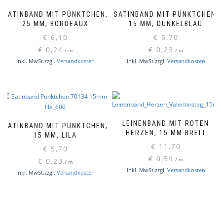
SATINBAND MIT PÜNKTCHEN,
SATINBAND MIT PÜNKTCHEN,
25 MM, BORDEAUX
15 MM, DUNKELBLAU
€
6,10
€
5,70
€
0,24
€
0,23
/
m
/
m
inkl. MwSt.
zzgl.
Versandkosten
inkl. MwSt.
zzgl.
Versandkosten
LEINENBAND MIT ROTEN
SATINBAND MIT PÜNKTCHEN,
HERZEN, 15 MM BREIT
15 MM, LILA
€
11,70
€
5,70
€
0,59
€
0,23
/
m
/
m
inkl. MwSt.
zzgl.
Versandkosten
inkl. MwSt.
zzgl.
Versandkosten