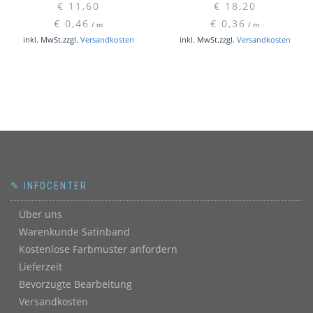
€
11,60
€
18,20
€
0,46
€
0,36
/
m
/
m
inkl. MwSt.
zzgl.
Versandkosten
inkl. MwSt.
zzgl.
Versandkosten
✎ INFOCENTER
Über uns
Warenkunde Satinband
Kostenlose Farbmuster anfordern
Lieferzeit
Bevorzugte Bearbeitung
Versandkosten