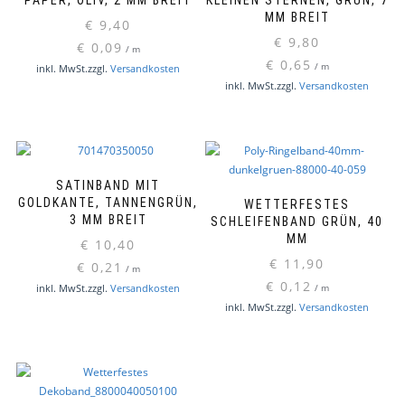
PAPER, OLIV, 2 MM BREIT
KLEINEN STERNEN, GRÜN, 7
MM BREIT
€
9,40
€
9,80
€
0,09
/
m
€
0,65
/
m
inkl. MwSt.
zzgl.
Versandkosten
inkl. MwSt.
zzgl.
Versandkosten
SATINBAND MIT
GOLDKANTE, TANNENGRÜN,
WETTERFESTES
3 MM BREIT
SCHLEIFENBAND GRÜN, 40
MM
€
10,40
€
11,90
€
0,21
/
m
€
0,12
inkl. MwSt.
zzgl.
Versandkosten
/
m
inkl. MwSt.
zzgl.
Versandkosten