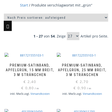
Start
/ Produkte verschlagwortet mit „grün“
1 - 27
von
54
. Zeige
Artikel pro Seite.
PREMIUM-SATINBAND,
PREMIUM-SATINBAND,
APFELGRÜN, 15 MM BREIT,
APFELGRÜN, 25 MM BREIT,
3 M STRÄNGCHEN
3 M STRÄNGCHEN
€
2,40
€
2,70
€
0,80
€
0,90
/
m
/
m
inkl. MwSt.
zzgl.
Versandkosten
inkl. MwSt.
zzgl.
Versandkosten