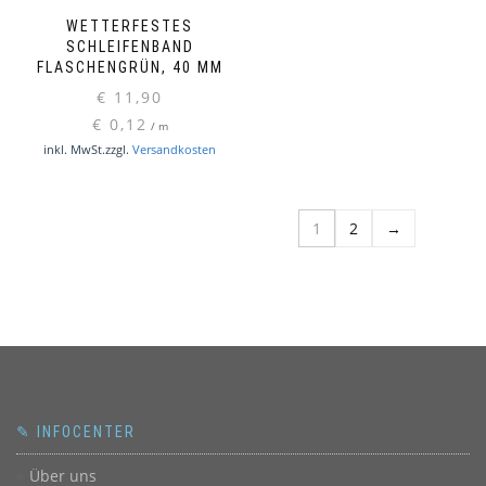
WETTERFESTES
SCHLEIFENBAND
FLASCHENGRÜN, 40 MM
€
11,90
€
0,12
/
m
inkl. MwSt.
zzgl.
Versandkosten
1
2
→
✎ INFOCENTER
Über uns