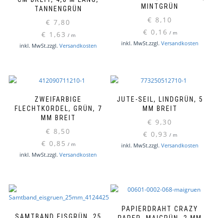
MINTGRÜN
TANNENGRÜN
€
8,10
€
7,80
€
0,16
€
1,63
/
m
/
m
inkl. MwSt.
zzgl.
Versandkosten
inkl. MwSt.
zzgl.
Versandkosten
ZWEIFARBIGE
JUTE-SEIL, LINDGRÜN, 5
FLECHTKORDEL, GRÜN, 7
MM BREIT
MM BREIT
€
9,30
€
8,50
€
0,93
/
m
€
0,85
/
m
inkl. MwSt.
zzgl.
Versandkosten
inkl. MwSt.
zzgl.
Versandkosten
PAPIERDRAHT CRAZY
SAMTBAND EISGRÜN, 25
PAPER, MAIGRÜN, 2 MM