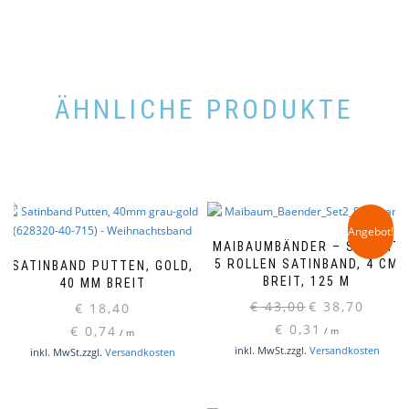
ÄHNLICHE PRODUKTE
Angebot!
MAIBAUMBÄNDER – SET MIT
5 ROLLEN SATINBAND, 4 CM
SATINBAND PUTTEN, GOLD,
BREIT, 125 M
40 MM BREIT
Ursprünglicher
Aktueller
€
43,00
€
38,70
€
18,40
Preis
Preis
€
0,31
€
0,74
/
m
/
m
war:
ist:
inkl. MwSt.
zzgl.
Versandkosten
inkl. MwSt.
zzgl.
Versandkosten
€ 43,00
€ 38,70.