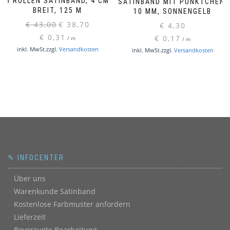
5 ROLLEN SATINBAND, 4 CM
SATINBAND MIT PÜNKTCHEN,
BREIT, 125 M
10 MM, SONNENGELB
Ursprünglicher
Aktueller
€
43,00
€
38,70
€
4,30
Preis
Preis
€
0,31
€
0,17
/
m
/
m
war:
ist:
inkl. MwSt.
zzgl.
Versandkosten
inkl. MwSt.
zzgl.
Versandkosten
€ 43,00
€ 38,70.
✎ INFOCENTER
Über uns
Warenkunde Satinband
Kostenlose Farbmuster anfordern
Lieferzeit
Bevorzugte Bearbeitung