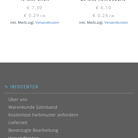
€
7,30
€
6,10
€
0,29
€
0,24
/
m
/
m
inkl. MwSt.
zzgl.
Versandkosten
inkl. MwSt.
zzgl.
Versandkosten
✎ INFOCENTER
Über uns
Warenkunde Satinband
Kostenlose Farbmuster anfordern
Lieferzeit
Bevorzugte Bearbeitung
Versandkosten