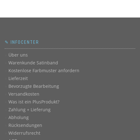
✎ INFOCENTER
Über uns
Warenkunde Satinband
Kostenlose Farbmuster anfordern
Lieferzeit
Bevorzugte Bearbeitung
Versandkosten
Was ist ein PlusProdukt?
Zahlung + Lieferung
Abholung
Rücksendungen
Widerrufsrecht