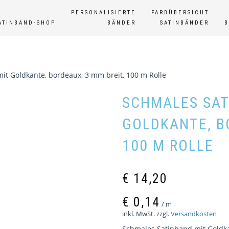
PERSONALISIERTE
FARBÜBERSICHT
ATINBAND-SHOP
BÄNDER
SATINBÄNDER
it Goldkante, bordeaux, 3 mm breit, 100 m Rolle
SCHMALES SAT
GOLDKANTE, B
100 M ROLLE
€
14,20
€
0,14
/
m
inkl. MwSt.
zzgl.
Versandkosten
Schmales Satinband mit Goldka