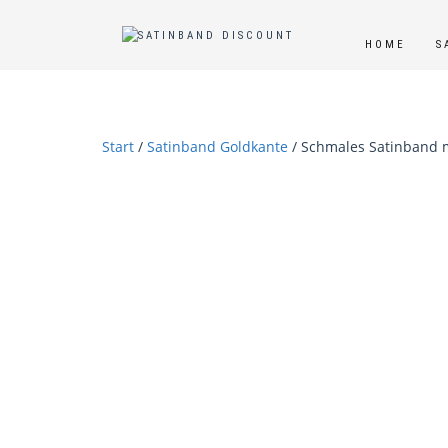
HOME
S
Start
/
Satinband Goldkante
/ Schmales Satinband m