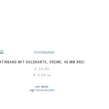
ATINBAND MIT GOLDKANTE, CREME, 40 MM BREIT
€
24,80
€
0,50
/
m
inkl. MwSt.
zzgl.
Versandkosten