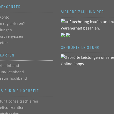
DENCENTER
SICHERE ZAHLUNG PER
Konto
 registrieren?
llungen
ort vergessen
etter
GEPRÜFTE LEISTUNG
BKARTEN
lsatinband
um-Satinband
satin Tischband
ES FÜR DIE HOCHZEIT
für Hochzeitsschleifen
eitsdekoration
eitsbänder