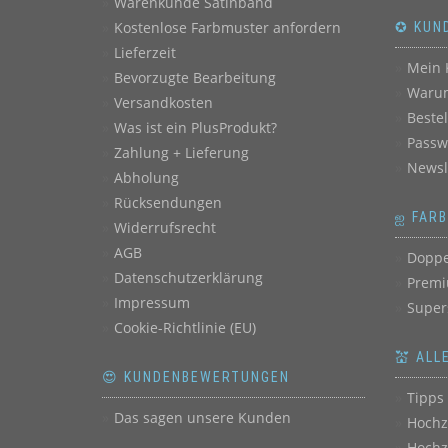
Warenkunde Satinband
Kostenlose Farbmuster anfordern
✪ KUN
Lieferzeit
Mein 
Bevorzugte Bearbeitung
Warum
Versandkosten
Beste
Was ist ein PlusProdukt?
Passw
Zahlung + Lieferung
Newsl
Abholung
Rücksendungen
ஐ FAR
Widerrufsrecht
AGB
Doppe
Datenschutzerklärung
Premi
Impressum
Super
Cookie-Richtlinie (EU)
💒 ALL
😍 KUNDENBEWERTUNGEN
Tipps 
Das sagen unsere Kunden
Hochz
Hochz