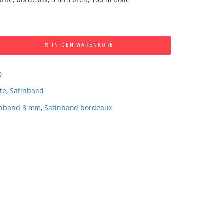
IN DEN WARENKORB
0
te
,
Satinband
inband 3 mm
,
Satinband bordeaux