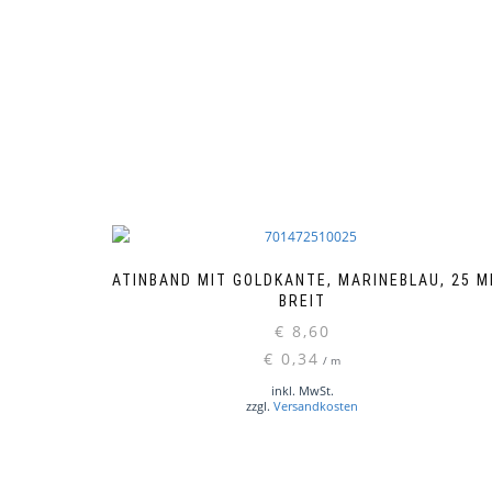
SATINBAND MIT GOLDKANTE, MARINEBLAU, 25 
BREIT
€
8,60
€
0,34
/
m
inkl. MwSt.
zzgl.
Versandkosten