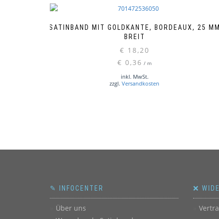
SATINBAND MIT GOLDKANTE, BORDEAUX, 25 M
BREIT
€
18,20
€
0,36
/
m
inkl. MwSt.
zzgl.
Versandkosten
✎ INFOCENTER
❌ WID
Über uns
Vertr