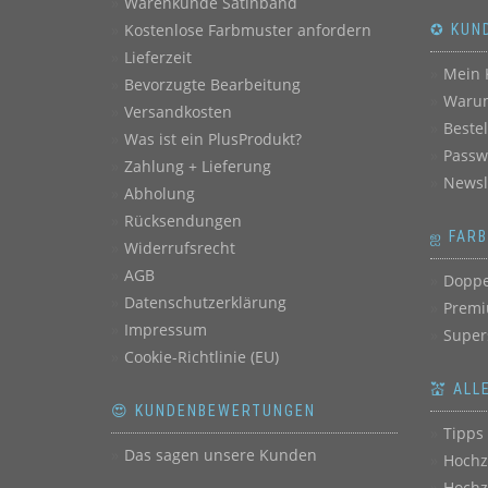
Warenkunde Satinband
Kostenlose Farbmuster anfordern
✪ KUN
Lieferzeit
Mein 
Bevorzugte Bearbeitung
Warum
Versandkosten
Beste
Was ist ein PlusProdukt?
Passw
Zahlung + Lieferung
Newsl
Abholung
Rücksendungen
ஐ FAR
Widerrufsrecht
AGB
Doppe
Datenschutzerklärung
Premi
Impressum
Super
Cookie-Richtlinie (EU)
💒 ALL
😍 KUNDENBEWERTUNGEN
Tipps 
Das sagen unsere Kunden
Hochz
Hochz