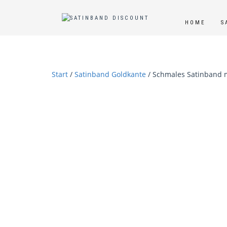
HOME
S
Start
/
Satinband Goldkante
/ Schmales Satinband mi