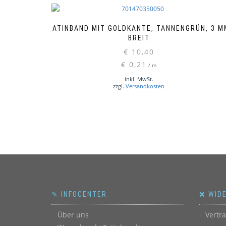
SATINBAND MIT GOLDKANTE, TANNENGRÜN, 3 M
BREIT
€
10,40
€
0,21
/
m
inkl. MwSt.
zzgl.
Versandkosten
✎ INFOCENTER
❌ WID
Über uns
Vertr