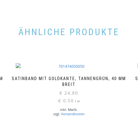
ÄHNLICHE PRODUKTE
MM
SATINBAND MIT GOLDKANTE, TANNENGRÜN, 40 MM
S
BREIT
€
24,80
€
0,50
/
m
inkl. MwSt.
zzgl.
Versandkosten