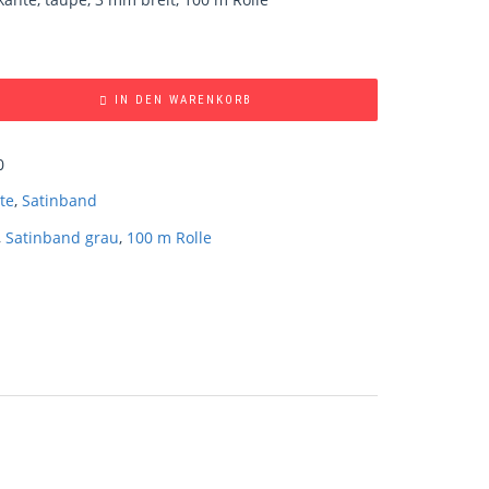
IN DEN WARENKORB
0
te
,
Satinband
,
Satinband grau
,
100 m Rolle