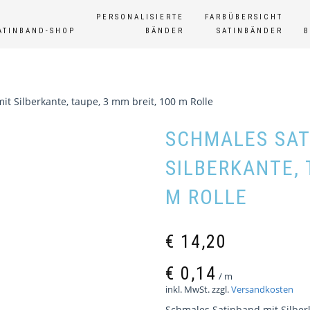
PERSONALISIERTE
FARBÜBERSICHT
ATINBAND-SHOP
BÄNDER
SATINBÄNDER
t Silberkante, taupe, 3 mm breit, 100 m Rolle
SCHMALES SAT
SILBERKANTE, 
M ROLLE
€
14,20
€
0,14
/
m
inkl. MwSt.
zzgl.
Versandkosten
Schmales Satinband mit Silberk