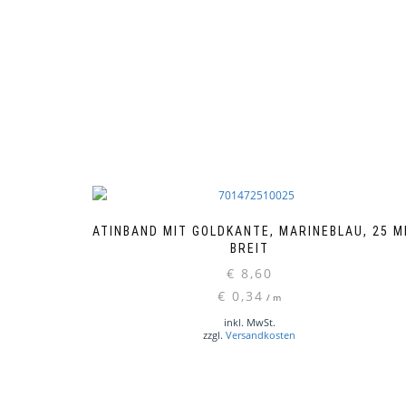
SATINBAND MIT GOLDKANTE, MARINEBLAU, 25 
BREIT
€
8,60
€
0,34
/
m
inkl. MwSt.
zzgl.
Versandkosten