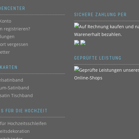
DENCENTER
SICHERE ZAHLUNG PER
Konto
 registrieren?
llungen
ort vergessen
etter
GEPRÜFTE LEISTUNG
BKARTEN
lsatinband
um-Satinband
satin Tischband
ES FÜR DIE HOCHZEIT
für Hochzeitsschleifen
eitsdekoration
eitsbänder