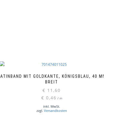
ATINBAND MIT GOLDKANTE, KÖNIGSBLAU, 40 MM
BREIT
€
11,60
€
0,46
/
m
inkl. MwSt.
zzgl.
Versandkosten