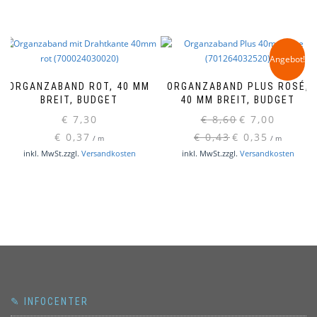
Angebot!
ORGANZABAND ROT, 40 MM
ORGANZABAND PLUS ROSÉ,
BREIT, BUDGET
40 MM BREIT, BUDGET
Ursprünglicher
Aktueller
€
7,30
€
8,60
€
7,00
Preis
Preis
€
0,37
€
0,43
€
0,35
/
m
/
m
war:
ist:
inkl. MwSt.
zzgl.
Versandkosten
inkl. MwSt.
zzgl.
Versandkosten
€ 8,60
€ 7,00.
✎ INFOCENTER