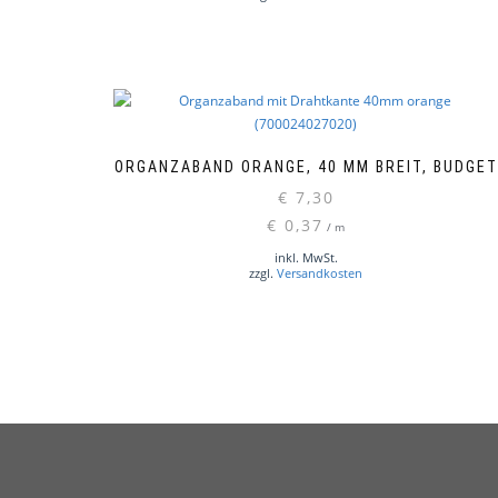
ORGANZABAND ORANGE, 40 MM BREIT, BUDGET
€
7,30
€
0,37
/
m
inkl. MwSt.
zzgl.
Versandkosten