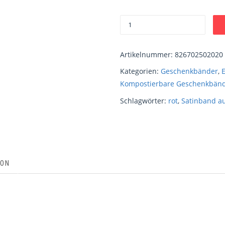
Artikelnummer:
826702502020
Kategorien:
Geschenkbänder
,
Kompostierbare Geschenkbän
Schlagwörter:
rot
,
Satinband au
ION