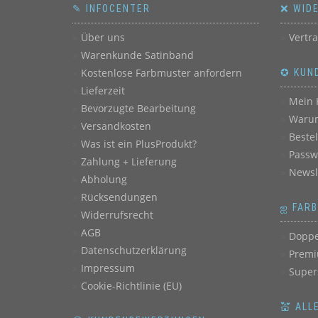
✎ INFOCENTER
❌ WID
Über uns
Vertr
Warenkunde Satinband
Kostenlose Farbmuster anfordern
✪ KUN
Lieferzeit
Mein 
Bevorzugte Bearbeitung
Warum
Versandkosten
Beste
Was ist ein PlusProdukt?
Passw
Zahlung + Lieferung
Newsl
Abholung
Rücksendungen
ஐ FAR
Widerrufsrecht
AGB
Doppe
Datenschutzerklärung
Premi
Impressum
Super
Cookie-Richtlinie (EU)
💒 ALL