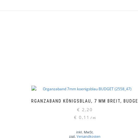
ORGANZABAND KÖNIGSBLAU, 7 MM BREIT, BUDG
€
2,20
€
0,11
/
m
inkl. MwSt.
zzgl.
Versandkosten