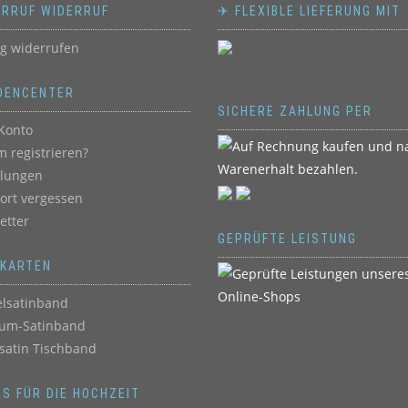
ERRUF WIDERRUF
✈ FLEXIBLE LIEFERUNG MIT
ag widerrufen
DENCENTER
SICHERE ZAHLUNG PER
Konto
 registrieren?
llungen
ort vergessen
etter
GEPRÜFTE LEISTUNG
BKARTEN
lsatinband
um-Satinband
satin Tischband
ES FÜR DIE HOCHZEIT