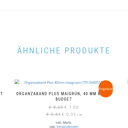
ÄHNLICHE PRODUKTE
Angebot!
ET
ORGANZABAND PLUS MAIGRÜN, 40 MM BREIT,
BUDGET
Ursprünglicher
Aktueller
€
8,60
€
7,00
Preis
Preis
€
0,43
€
0,35
/
m
war:
ist:
inkl. MwSt.
€ 8,60
€ 7,00.
zzgl.
Versandkosten