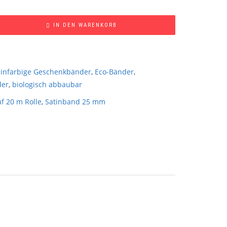
IN DEN WARENKORB
Einfarbige Geschenkbänder
,
Eco-Bänder
,
der
,
biologisch abbaubar
f 20 m Rolle
,
Satinband 25 mm