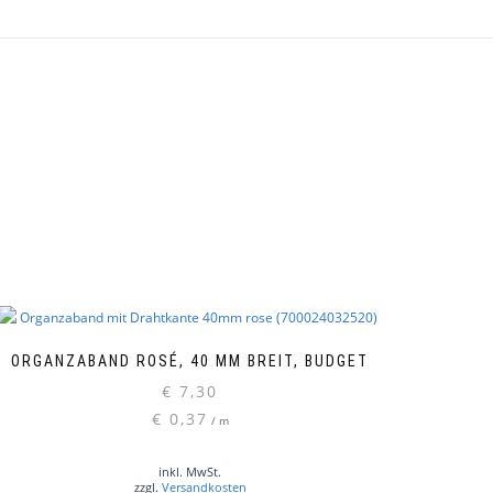
ORGANZABAND ROSÉ, 40 MM BREIT, BUDGET
€
7,30
€
0,37
/
m
inkl. MwSt.
zzgl.
Versandkosten