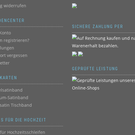
ag widerrufen
DENCENTER
SICHERE ZAHLUNG PER
Konto
 registrieren?
llungen
ort vergessen
etter
GEPRÜFTE LEISTUNG
BKARTEN
lsatinband
um-Satinband
satin Tischband
ES FÜR DIE HOCHZEIT
für Hochzeitsschleifen