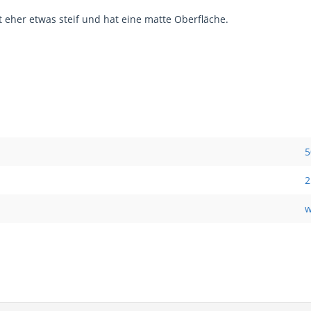
 eher etwas steif und hat eine matte Oberfläche.
5
2
w