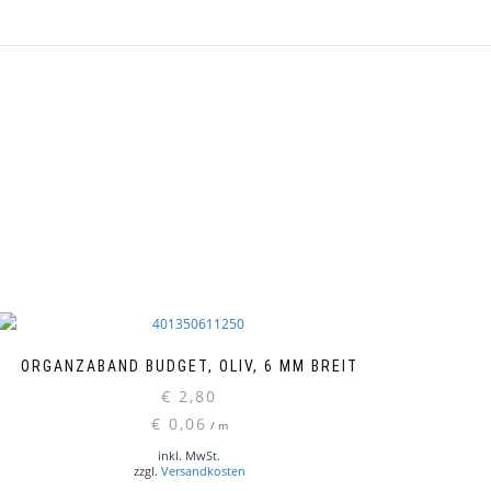
ORGANZABAND BUDGET, OLIV, 6 MM BREIT
€
2,80
€
0,06
/
m
inkl. MwSt.
zzgl.
Versandkosten