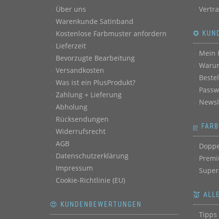
Über uns
Vertr
Warenkunde Satinband
Kostenlose Farbmuster anfordern
✪ KUN
Lieferzeit
Mein 
Bevorzugte Bearbeitung
Warum
Versandkosten
Beste
Was ist ein PlusProdukt?
Passw
Zahlung + Lieferung
Newsl
Abholung
Rücksendungen
ஐ FAR
Widerrufsrecht
AGB
Doppe
Datenschutzerklärung
Premi
Impressum
Super
Cookie-Richtlinie (EU)
💒 ALL
😍 KUNDENBEWERTUNGEN
Tipps 