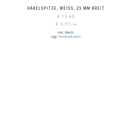
HÄKELSPITZE, WEISS, 25 MM BREIT
€
13,60
€
0,91
/
m
inkl. MwSt.
zzgl.
Versandkosten