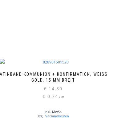
ATINBAND KOMMUNION + KONFIRMATION, WEISS-G
OLD, 15 MM BREIT
€
14,80
€
0,74
/
m
inkl. MwSt.
zzgl.
Versandkosten