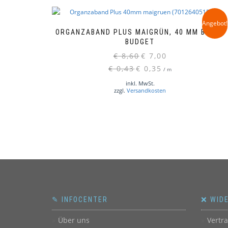
Angebot!
ORGANZABAND PLUS MAIGRÜN, 40 MM BREIT,
BUDGET
Ursprünglicher
Aktueller
€
8,60
€
7,00
Preis
Preis
€
0,43
€
0,35
/
m
war:
ist:
inkl. MwSt.
€ 8,60
€ 7,00.
zzgl.
Versandkosten
✎ INFOCENTER
❌ WID
Über uns
Vertr