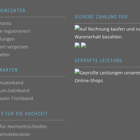
DENCENTER
SICHERE ZAHLUNG PER
Konto
 registrieren?
llungen
ort vergessen
etter
GEPRÜFTE LEISTUNG
BKARTEN
lsatinband
um-Satinband
satin Tischband
ES FÜR DIE HOCHZEIT
für Hochzeitsschleifen
eitsdekoration