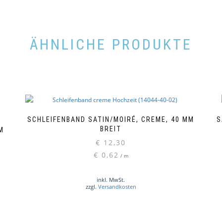
ÄHNLICHE PRODUKTE
SCHLEIFENBAND SATIN/MOIRÉ, CREME, 40 MM
S
BREIT
M
€
12,30
€
0,62
/
m
inkl. MwSt.
zzgl.
Versandkosten