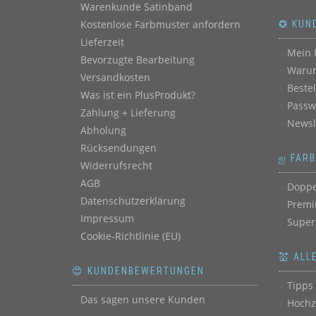
Warenkunde Satinband
Kostenlose Farbmuster anfordern
✪ KUN
Lieferzeit
Mein 
Bevorzugte Bearbeitung
Warum
Versandkosten
Beste
Was ist ein PlusProdukt?
Passw
Zahlung + Lieferung
Newsl
Abholung
Rücksendungen
ஐ FAR
Widerrufsrecht
AGB
Doppe
Datenschutzerklärung
Premi
Impressum
Super
Cookie-Richtlinie (EU)
💒 ALL
😍 KUNDENBEWERTUNGEN
Tipps 
Das sagen unsere Kunden
Hochz