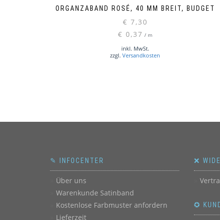
ORGANZABAND ROSÉ, 40 MM BREIT, BUDGET
€
7,30
€
0,37
/
m
inkl. MwSt.
zzgl.
Versandkosten
✎ INFOCENTER
❌ WID
Über uns
Vertr
Warenkunde Satinband
Kostenlose Farbmuster anfordern
✪ KUN
Lieferzeit