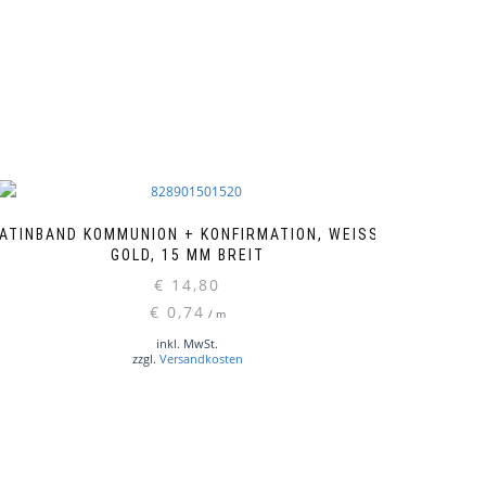
ATINBAND KOMMUNION + KONFIRMATION, WEISS-G
OLD, 15 MM BREIT
€
14,80
€
0,74
/
m
inkl. MwSt.
zzgl.
Versandkosten