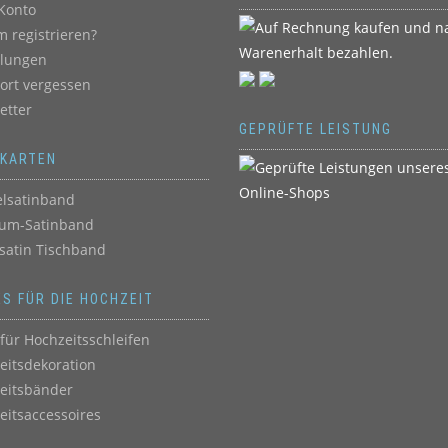
Konto
 registrieren?
llungen
ort vergessen
etter
GEPRÜFTE LEISTUNG
BKARTEN
lsatinband
um-Satinband
satin Tischband
ES FÜR DIE HOCHZEIT
für Hochzeitsschleifen
eitsdekoration
eitsbänder
eitsaccessoires