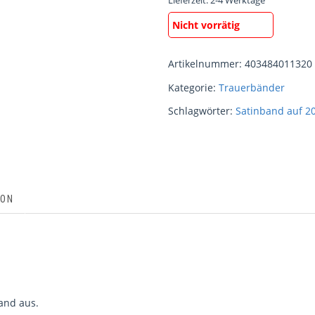
Lieferzeit:
2-4 Werktage
Nicht vorrätig
Artikelnummer:
403484011320
Kategorie:
Trauerbänder
Schlagwörter:
Satinband auf 20
ION
band aus.