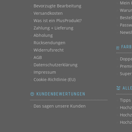
Mein 
Bevorzugte Bearbeitung
Warum
Versandkosten
Beste
Was ist ein PlusProdukt?
Passw
Zahlung + Lieferung
Newsl
Abholung
Rücksendungen
ஐ FAR
Widerrufsrecht
AGB
Doppe
Datenschutzerklärung
Premi
Impressum
Super
Cookie-Richtlinie (EU)
💒 ALL
😍 KUNDENBEWERTUNGEN
Tipps 
Das sagen unsere Kunden
Hochz
Hochz
Hochz