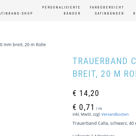
PERSONALISIERTE
FARBÜBERSICHT
ATINBAND-SHOP
BÄNDER
SATINBÄNDER
0 mm breit, 20 m Rolle
TRAUERBAND C
BREIT, 20 M R
€
14,20
€
0,71
/
m
inkl. MwSt.
zzgl.
Versandkosten
Trauerband Calla, schwarz, 40 