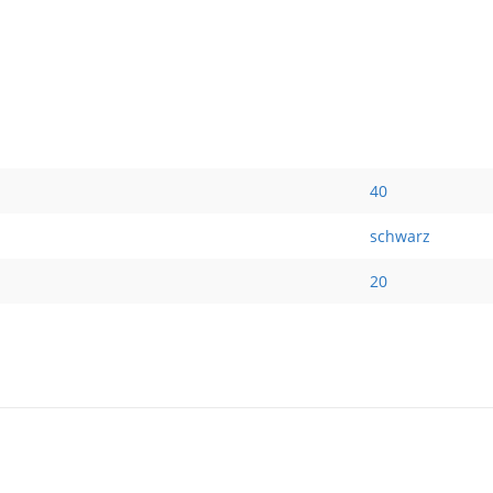
40
schwarz
20