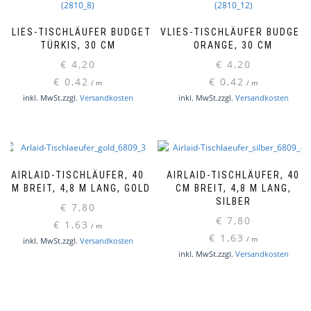
VLIES-TISCHLÄUFER BUDGET
VLIES-TISCHLÄUFER BUDGET
TÜRKIS, 30 CM
ORANGE, 30 CM
€
4,20
€
4,20
€
0,42
€
0,42
/
m
/
m
inkl. MwSt.
zzgl.
Versandkosten
inkl. MwSt.
zzgl.
Versandkosten
AIRLAID-TISCHLÄUFER, 40
AIRLAID-TISCHLÄUFER, 40
CM BREIT, 4,8 M LANG, GOLD
CM BREIT, 4,8 M LANG,
SILBER
€
7,80
€
7,80
€
1,63
/
m
€
1,63
/
m
inkl. MwSt.
zzgl.
Versandkosten
inkl. MwSt.
zzgl.
Versandkosten