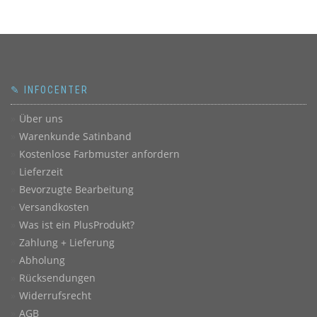
✎ INFOCENTER
Über uns
Warenkunde Satinband
Kostenlose Farbmuster anfordern
Lieferzeit
Bevorzugte Bearbeitung
Versandkosten
Was ist ein PlusProdukt?
Zahlung + Lieferung
Abholung
Rücksendungen
Widerrufsrecht
AGB