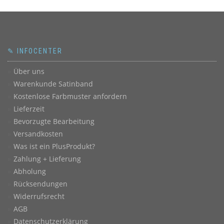
✎ INFOCENTER
Über uns
Warenkunde Satinband
Kostenlose Farbmuster anfordern
Lieferzeit
Bevorzugte Bearbeitung
Versandkosten
Was ist ein PlusProdukt?
Zahlung + Lieferung
Abholung
Rücksendungen
Widerrufsrecht
AGB
Datenschutzerklärung