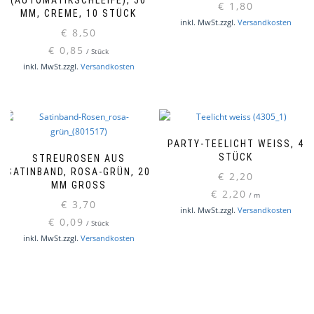
(AUTOMATIKSCHLEIFE), 50
€
1,80
MM, CREME, 10 STÜCK
inkl. MwSt.
zzgl.
Versandkosten
€
8,50
€
0,85
/
Stück
inkl. MwSt.
zzgl.
Versandkosten
PARTY-TEELICHT WEISS, 4 S
TÜCK
STREUROSEN AUS
SATINBAND, ROSA-GRÜN, 20
€
2,20
MM GROSS
€
2,20
/
m
€
3,70
inkl. MwSt.
zzgl.
Versandkosten
€
0,09
/
Stück
inkl. MwSt.
zzgl.
Versandkosten