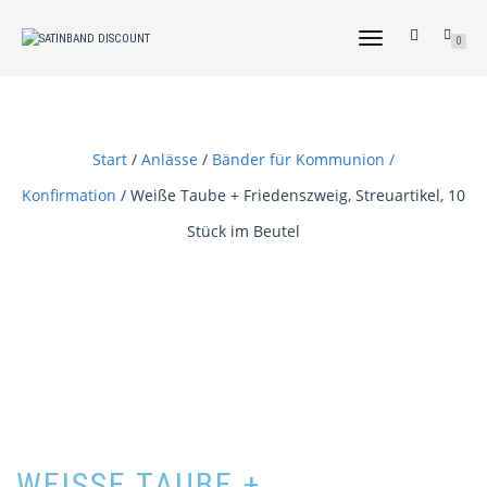
NAVIGATION
0
UMSCHALTEN
Start
/
Anlässe
/
Bänder für Kommunion /
Konfirmation
/ Weiße Taube + Friedenszweig, Streuartikel, 10
Stück im Beutel
WEISSE TAUBE + F