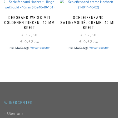
DEKOBAND WEISS MIT G
SCHLEIFENBAND
OLDENEN RINGEN, 40 MM B
SATIN/MOIRÉ, CREME, 40 MM
REIT
BREIT
€
12,30
€
12,30
€
0,62
€
0,62
/
m
/
m
inkl. MwSt.
zzgl.
Versandkosten
inkl. MwSt.
zzgl.
Versandkosten
✎ INFOCENTER
Über uns